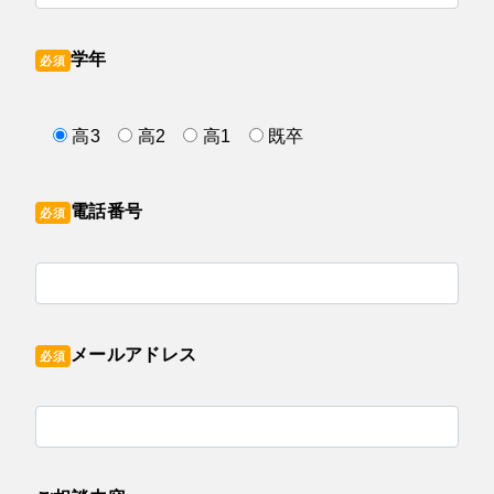
学年
必須
高3
高2
高1
既卒
電話番号
必須
メールアドレス
必須