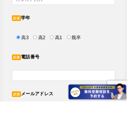
学年
必須
高3
高2
高1
既卒
電話番号
必須
メールアドレス
必須