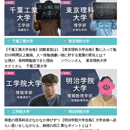
千葉工業大学
東京理科大学
【千葉工業大学合格】試験直前は1
【東京理科大学合格】塾に入って勉
日10時間以上勉強。人一倍勉強嫌い
強に対する意識の変化とは？
な僕が、長時間勉強できた理由
ソウシンさん
東京理科大学
タクミさん
千葉工業大学
工学院大学
明治学院大学
得意の理系科目がなかなか伸びずつ
【明治学院大学合格】大学合格へ必
らい思いをしながらも、納得の四工
要なポイントとは？