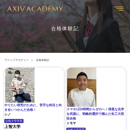
合格体験記
アクシブアカデミー
合格体験記
やりたい研究のために、苦手な科目と向
スマホ1日5時間からゼロへ！得意な化学
き合いつかんだ合格！
を武器に、戦略的選択で掴んだ名工大現
シノ
役合格
合格大学
学部
トモヤ
上智大学
合格大学
学部