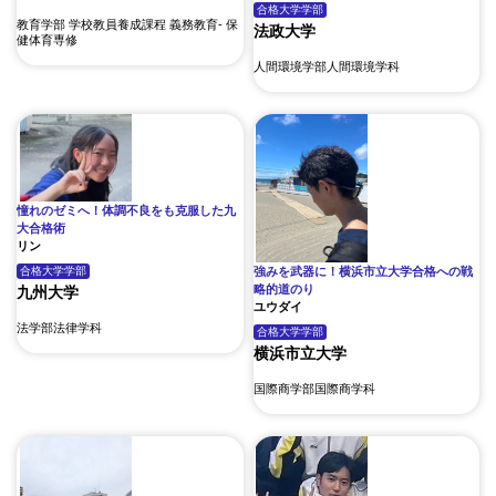
合格大学
学部
教育学部 学校教員養成課程 義務教育- 保
法政大学
健体育専修
人間環境学部人間環境学科
憧れのゼミへ！体調不良をも克服した九
大合格術
リン
合格大学
学部
強みを武器に！横浜市立大学合格への戦
略的道のり
九州大学
ユウダイ
法学部法律学科
合格大学
学部
横浜市立大学
国際商学部国際商学科