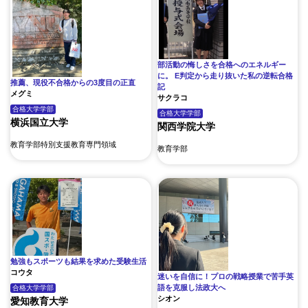
部活動の悔しさを合格へのエネルギー
に。 E判定から走り抜いた私の逆転合格
推薦、現役不合格からの3度目の正直
記
メグミ
サクラコ
合格大学
学部
合格大学
学部
横浜国立大学
関西学院大学
教育学部特別支援教育専門領域
教育学部
勉強もスポーツも結果を求めた受験生活
コウタ
迷いを自信に！プロの戦略授業で苦手英
語を克服し法政大へ
合格大学
学部
シオン
愛知教育大学