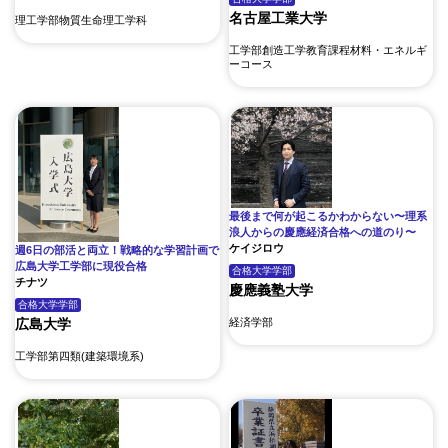
名古屋工業大学
理工学部物質生命理工学科
工学部創造工学教育課程材料・エネルギ
ーコース
最後まで何が起こるかわからない〜理系
浪人からの慶應経済合格への道のり〜
ケイジロウ
週6日の部活と両立！戦略的な学習計画で
広島大学工学部に現役合格
合格大学
学部
チナツ
慶應義塾大学
合格大学
学部
広島大学
経済学部
工学部第四類(建築環境系)