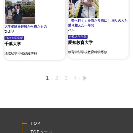
「塾へ行く」を当たり前に！ 周りの人と
乗り越えた一年間
大学受験を経験から得たもの
ハル
ひより
合格大学
学部
合格大学
学部
愛知教育大学
千葉大学
教育学部学校教育科学専修
法政経学部法政経学科
投
1
2
3
4
»
稿
ナ
ビ
ゲ
ー
シ
ョ
TOP
ン
TOPページ