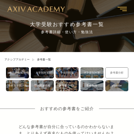
大学受験おすすめ参考書一覧
参考書詳細・使い方・勉強法
アクシブアカデミー
参考書一覧
科目別勉強法
大学別対策
学部別情報
大学群別対策
参考書分析
学年別学習計画
受験関連情報
参考書ルート
受験制度
youtube
おすすめの参考書をご紹介
どんな参考書が自分に合っているのかわからないま
ま、とりあえず有名なものを使ってはいませんか？