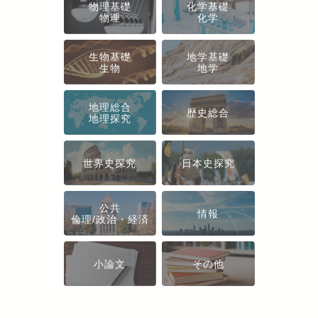
物理基礎
化学基礎
物理
化学
生物基礎
地学基礎
生物
地学
地理総合
歴史総合
地理探究
世界史探究
日本史探究
公共
情報
倫理/政治・経済
小論文
その他