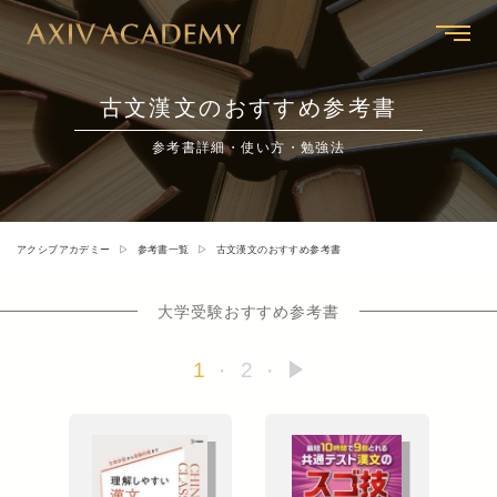
古文漢文のおすすめ参考書
参考書詳細・使い方・勉強法
アクシブアカデミー
参考書一覧
古文漢文のおすすめ参考書
大学受験おすすめ参考書
投
1
2
»
稿
ナ
ビ
ゲ
ー