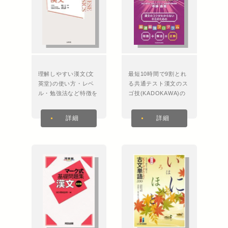
シ
ョ
ン
理解しやすい漢文(文
最短10時間で9割とれ
英堂)の使い方・レベ
る共通テスト漢文のス
ル・勉強法など特徴を
ゴ技(KADOKAWA)の
徹底解説！
使い方・レベル・勉強
法など特徴を徹底解
詳細
詳細
説！