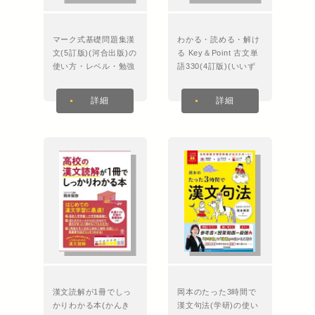
マーク式基礎問題集漢
わかる・読める・解け
文(5訂版)(河合出版)の
る Key＆Point 古文単
使い方・レベル・勉強
語330(4訂版)(いいず
法など特徴を徹底解
な書店)の使い方・レ
説！
ベル・勉強法など特徴
詳細
詳細
を徹底解説！
漢文読解が1冊でしっ
岡本のたった3時間で
かりわかる本(かんき
漢文句法(学研)の使い