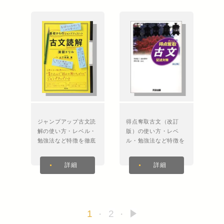
ジャンプアップ古文読
得点奪取古文（改訂
解の使い方・レベル・
版）の使い方・レベ
勉強法など特徴を徹底
ル・勉強法など特徴を
解説！
徹底解説！
詳細
詳細
投
1
2
»
稿