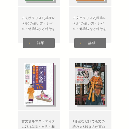
古文ポラリス1(基礎レ
古文ポラリス2(標準レ
ベル)の使い方・レベ
ベル)の使い方・レベ
ル・勉強法など特徴を
ル・勉強法など特徴を
徹底解説！
徹底解説！
詳細
詳細
古文攻略マストアイテ
1冊読むだけで漢文の
ム76 (常識・文法・和
読み方&解き方が面白