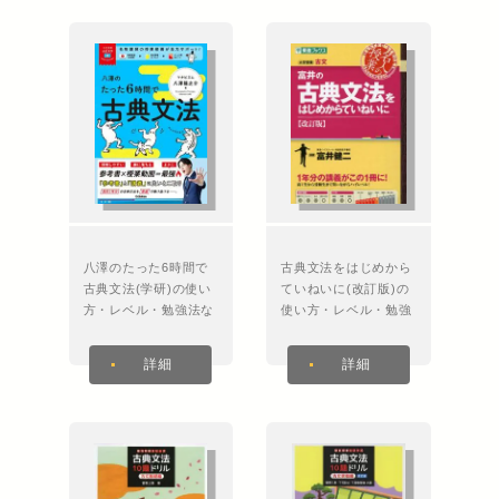
八澤のたった6時間で
古典文法をはじめから
古典文法(学研)の使い
ていねいに(改訂版)の
方・レベル・勉強法な
使い方・レベル・勉強
ど特徴を徹底解説！
法など特徴を徹底解
説！
詳細
詳細