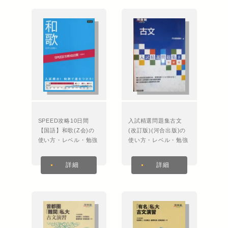
SPEED攻略10日間
入試精選問題集古文
【国語】和歌(Z会)の
(改訂版)(河合出版)の
使い方・レベル・勉強
使い方・レベル・勉強
法など特徴を徹底解
法など特徴を徹底解
説！
説！
詳細
詳細