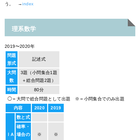
う。 →
index
理系数学
2019〜2020年
問題
記述式
形式
大問
3題（小問集合1題
数
＋総合問題2題）
時間
80分
◯＝大問で総合問題として出題 ※＝小問集合でのみ出題
内容
2020
2019
数と式
確率・
ⅠA
場合の
※
※