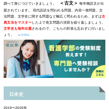
＜古文＞
調べて身につけていきましょう。
毎年物語文が出
題されています。 現代語訳を問われる問題、内容一致問題、文
法問題、文学史に関する問題など幅広く問われるため、まずは
古
典文法をマスター
した上で長文問題の演習を繰り返しましょう。
文学史も毎年出題
されるので、こちらの対策も忘れずに行いまし
ょう。 →
index
日本史
2019〜2020年