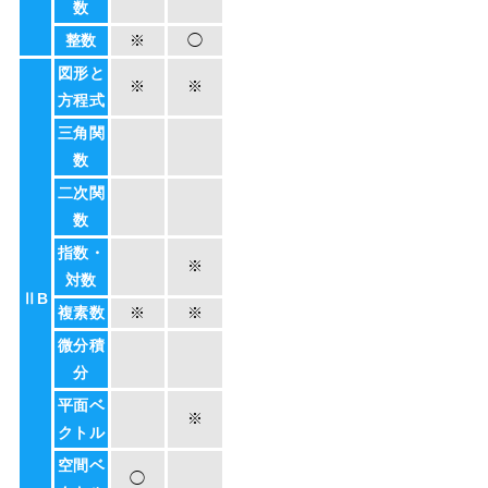
数
整数
※
◯
図形と
※
※
方程式
三角関
数
二次関
数
指数・
※
対数
ⅡB
複素数
※
※
微分積
分
平面ベ
※
クトル
空間ベ
◯