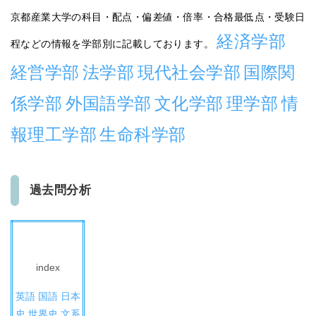
京都産業大学の科目・配点・偏差値・倍率・合格最低点・受験日
経済学部
程などの情報を学部別に記載しております。
経営学部
法学部
現代社会学部
国際関
係学部
外国語学部
文化学部
理学部
情
報理工学部
生命科学部
過去問分析
index
英語
国語
日本
史
世界史
文系