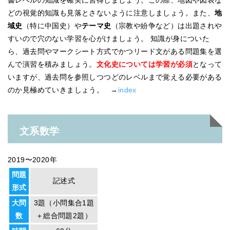
どの視覚的知識も見落とさないように注意しましょう。また、
地
域史
（特に中国史）や
テーマ史
（宗教や紛争など）は出題されや
すいので穴のない学習を心がけましょう。 知識が身についた
ら、過去問やマークシート方式でかつリード文がある問題集を選
んで演習を積みましょう。
文化史については学習が必須
となって
いますが、過去問を参照しつつどのレベルまで覚える必要がある
のか見極めていきましょう。 →
index
文系数学
2019〜2020年
問題
記述式
形式
大問
3題（小問集合1題
数
＋総合問題2題）