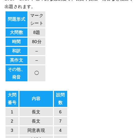
出題されます。
マーク
問題形式
シート
大問数
8題
時間
80分
和訳
–
英作文
–
その他、
◯
発音
大問
設問
内容
番号
数
1
長文
6
2
長文
7
3
同意表現
4