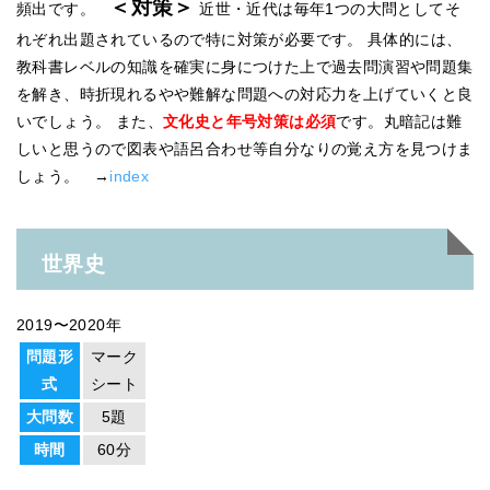
＜対策＞
頻出です。
近世・近代は毎年1つの大問としてそ
れぞれ出題されているので特に対策が必要です。 具体的には、
教科書レベルの知識を確実に身につけた上で過去問演習や問題集
を解き、時折現れるやや難解な問題への対応力を上げていくと良
いでしょう。 また、
文化史と年号対策は必須
です。丸暗記は難
しいと思うので図表や語呂合わせ等自分なりの覚え方を見つけま
しょう。 →
index
世界史
2019〜2020年
問題形
マーク
式
シート
大問数
5題
時間
60分