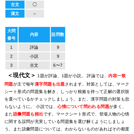
古文
◯
漢文
–
大問
内容
設問数
番号
1
評論
9
2
小説
9
3
古文
6〜7
＜現代文＞
1題が評論、1題が小説。 評論では、
内容一致
問題
が主で毎年
漢字問題も出題
されます。対策としては、マーク
シート形式の問題集を解き、しっかり根拠を持って正解の選択肢
を選べているかチェックしましょう。また、漢字問題の対策も怠
らないように。 小説では、
心情について問われる問題
が多く、
また
語彙問題も頻出
です。マークシート形式で、登場人物の心情
に関する設問が充実している問題集を選び解くようにしましょ
う。また語彙問題については、わからないものがあればその都度