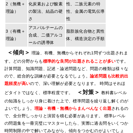
2（
無機＋
化炭素および酸素
性、二族元素の特
理論
）
の製法、結晶の硬
性、金属の電気伝導
さ
性
アスパルテームの
3（有
機＋
脂肪族化合物と異性
合成、二価アルコ
理論
）
体、構造決定の手順
ールの誘導体
＜傾向＞
理論、有機、無機からそれぞれ1問ずつ出題されま
す。どの分野からも
標準的な良問が出題されることが多い
です。
計算問題、知識問題、記述・論述問題など、問題の種類は様々な
ので、総合的な訓練が必要となるでしょう。
論述問題も比較的出
題頻度が高い
ので、深い理解が必要となります。 時間はそれほ
＜対策＞
どタイトではなく、標準程度です。
教科書レベル
の知識をしっかり身に着けた上で、標準問題を繰り返し解くのが
よいでしょう。
理論・有機・無機からまんべんなく出題
されるの
で、全分野しっかりと演習を積む必要があります。 標準レベル
の問題集を一冊完璧にマスターしたら、実際に過去問をいくつか
時間制限の中で解いてみながら、傾向をつかむのがよいでしょ