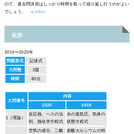
ので、過去問演習はしっかり時間を取って繰り返し行うのがよい
でしょう。 →
index
化学
2019〜2020年
問題形式
記述式
大問数
3題
時間
80分
内容
大問番号
2020
2019
反応熱、ヘスの法
水の蒸気圧、気体の
1（理論）
則、熱化学方程式
状態方程式
空気の成分、二酸
炭酸カルシウムの特