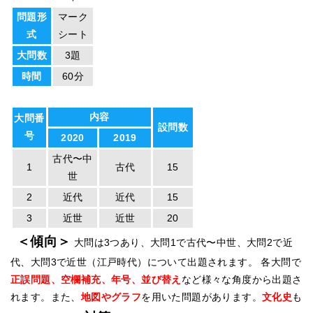
問題形
マーク
式
シート
大問数
3題
時間
60分
内容
大問番
設問数
号
2020
2019
古代〜中
1
古代
15
世
2
近代
近代
15
3
近世
近世
20
＜傾向＞
大問は3つあり、大問1で古代〜中世、大問2で近
代、大問3で近世（江戸時代）について出題されます。 各大問で
正誤問題、空欄補充、年号、並び替え
など様々な角度から出題さ
れます。また、
地図やグラフ
を用いた問題があります。
文化史
も