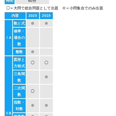
時間
60分
◯＝大問で総合問題として出題 ※＝小問集合でのみ出題
内容
2020
2019
数と式
※
※
確率・
ⅠA
場合の
数
整数
※
図形と
◯
◯
方程式
三角関
※
数
二次関
◯
数
指数・
※
※
対数
ⅡB