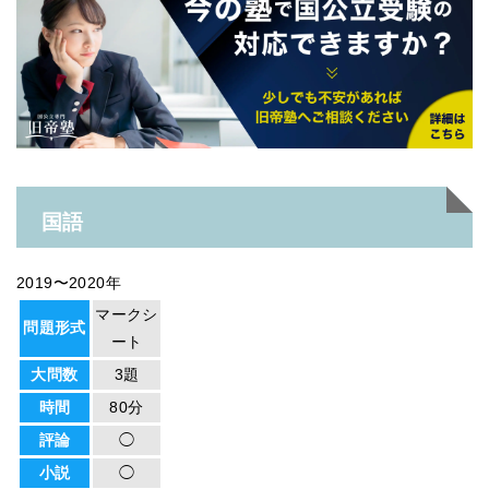
国語
2019〜2020年
マークシ
問題形式
ート
大問数
3題
時間
80分
評論
◯
小説
◯