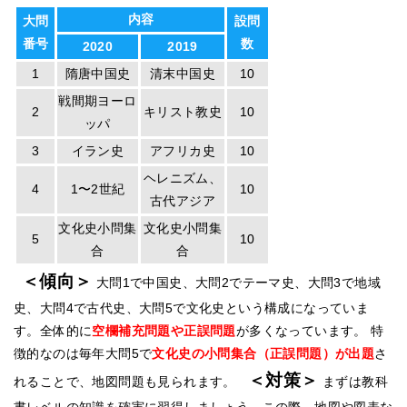
内容
大問
設問
番号
数
2020
2019
1
隋唐中国史
清末中国史
10
戦間期ヨーロ
2
キリスト教史
10
ッパ
3
イラン史
アフリカ史
10
ヘレニズム、
4
1〜2世紀
10
古代アジア
文化史小問集
文化史小問集
5
10
合
合
＜傾向＞
大問1で中国史、大問2でテーマ史、大問3で地域
史、大問4で古代史、大問5で文化史という構成になっていま
す。全体的に
空欄補充問題や正誤問題
が多くなっています。 特
徴的なのは毎年大問5で
文化史の小問集合（正誤問題）が出題
さ
＜対策＞
れることで、地図問題も見られます。
まずは教科
書レベルの知識を確実に習得しましょう。この際、地図や図表な