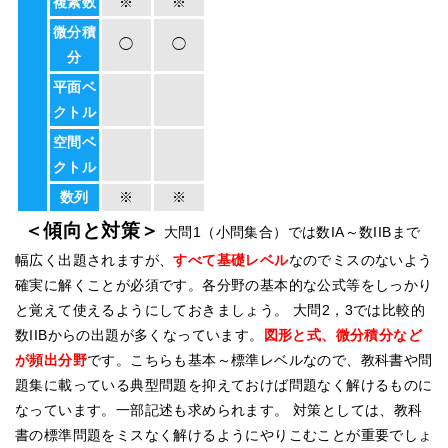
複素数
※
※
微分積
◯
◯
分
平面ベ
クトル
空間ベ
クトル
数列
※
※
＜傾向と対策＞
大問1（小問集合）では数IA～数IIBまで
幅広く出題されますが、
すべて基礎レベル
なのでミスのないよう
確実に解くことが必須です。各分野の基本的な公式等をしっかり
と覚えて使えるようにしておきましょう。 大問2，3では比較的
数IIBからの出題が多くなっています。
図形と式、微分積分など
が頻出分野
です。こちらも基本～標準レベルなので、教科書や問
題集に載っている典型問題を抑えておけば問題なく解けるものに
なっています。一部記述も求められます。 対策としては、教科
書の標準問題をミスなく解けるようにやりこむことが重要でしょ