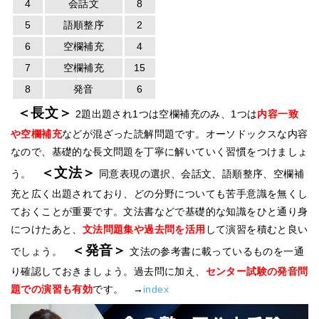
4
会話文
8
5
語順整序
2
6
空欄補充
4
7
空欄補充
15
8
発音
6
＜長文＞
2題出題され1つは空欄補充のみ、1つは
内容一致
や空欄補充
などが混ざった読解問題です。オーソドックスな内容
なので、基礎的な長文問題を丁寧に解いていく習慣をつけましょ
＜文法＞
う。
同意表現の選択、会話文、語順整序、空欄補
充と広く出題されており、どの分野についても苦手意識を無くし
ておくことが重要です。文法書などで基礎的な知識をひと通り身
につけたあと、
文法問題集や過去問を活用
して演習を積むと良い
＜発音＞
でしょう。
文法の参考書に載っているものを一通
り確認しておきましょう。過去問に加え、
センター試験の発音問
題での演習も有効
です。 →
index