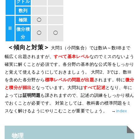
クトル
数列
極限
◯
Ⅲ
微分積
◯
◯
分
＜傾向と対策＞
大問1（小問集合）では数IA～数IIBまで
幅広く出題されますが、
すべて基本レベル
なのでミスのないよう
確実に解くことが必須です。各分野の基本的な公式等をしっかり
と覚えて使えるようにしておきましょう。 大問2、3では、数III
を含めた各分野から
標準レベルの問題が出題
されます。特に
微分
と積分が頻出
となっています。大問3
は
すべて記述
となり、年に
よっては
証明問題
も課されますので、記述の訓練をしっかり積ん
でおくことが必要です。 対策としては、教科書の標準問題をミ
スなく解けるようにやりこむことが重要でしょう。 →
index
物理