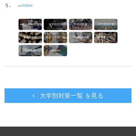
う。 →
index
科目別勉強法
大学別対策
学部別情報
大学群別対策
参考書分析
学年別学習計画
受験関連情報
参考書ルート
受験制度
youtube
大学別対策一覧 を見る