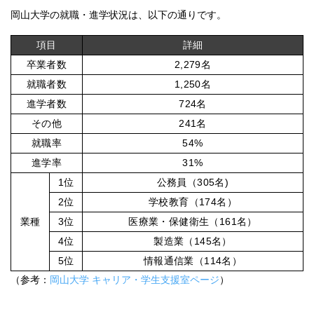
岡山大学の就職・進学状況は、以下の通りです。
項目
詳細
卒業者数
2,279名
就職者数
1,250名
進学者数
724名
その他
241名
就職率
54%
進学率
31%
1位
公務員（305名)
2位
学校教育（174名）
業種
3位
医療業・保健衛生（161名）
4位
製造業（145名）
5位
情報通信業（114名）
（参考：
岡山大学 キャリア・学生支援室ページ
）