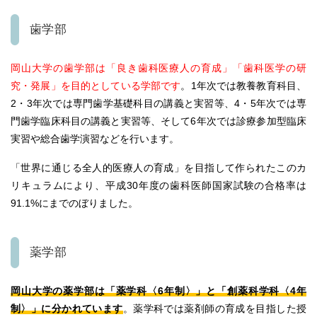
歯学部
岡山大学の歯学部は「良き歯科医療人の育成」「歯科医学の研
究・発展」を目的としている学部です
。
1年次では教養教育科目、
2・3年次では専門歯学基礎科目の講義と実習等、4・5年次では専
門歯学臨床科目の講義と実習等、そして6年次では診療参加型臨床
実習や総合歯学演習などを行います。
「世界に通じる全人的医療人の育成」を目指して作られたこのカ
リキュラムにより、平成30年度の歯科医師国家試験の合格率は
91.1%にまでのぼりました。
薬学部
岡山大学の薬学部は「薬学科〈6年制〉」と「創薬科学科〈4年
制〉」に分かれています
。
薬学科では薬剤師の育成を目指した授