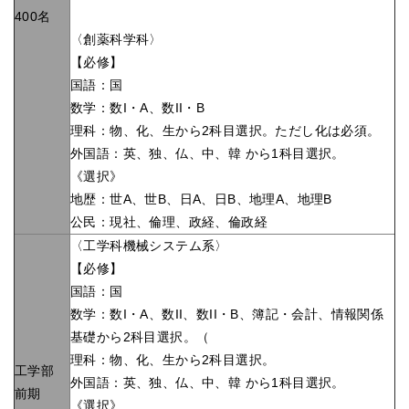
400名
〈創薬科学科〉
【必修】
国語：国
数学：数I・A、数II・B
理科：物、化、生から2科目選択。ただし化は必須。
外国語：英、独、仏、中、韓 から1科目選択。
《選択》
地歴：世A、世B、日A、日B、地理A、地理B
公民：現社、倫理、政経、倫政経
〈工学科機械システム系〉
【必修】
国語：国
数学：数I・A、数II、数II・B、簿記・会計、情報関係
基礎から2科目選択。（
理科：物、化、生から2科目選択。
工学部
外国語：英、独、仏、中、韓 から1科目選択。
前期
《選択》