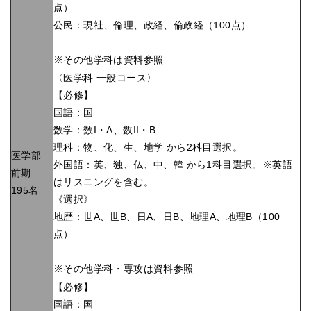
点）
公民：現社、倫理、政経、倫政経（100点）
※その他学科は資料参照
〈医学科 一般コース〉
【必修】
国語：国
数学：数I・A、数II・B
理科：物、化、生、地学 から2科目選択。
医学部
外国語：英、独、仏、中、韓 から1科目選択。※英語
前期
はリスニングを含む。
195名
《選択》
地歴：世A、世B、日A、日B、地理A、地理B（100
点）
※その他学科・専攻は資料参照
【必修】
国語：国