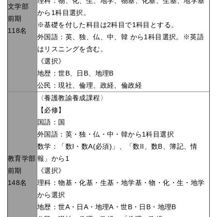
理科：物、化、生、地学、物基、化基、生基、地学基
文学部
から1科目選択。
前期
※基礎を付した科目は2科目で1科目とする。
118名
外国語：英、独、仏、中、韓 から1科目選択。※英語
はリスニングを含む。
《選択》
地歴：世B、日B、地理B
公民：現社、倫理、政経、倫政経
〈養護教諭養成課程〉
【必修】
国語：国
外国語：英・独・仏・中・韓から1科目選択
数学：「数I・数A(必須)」、「数II、数B、簿記、情
教育学部
報」から1
前期
《選択》
148名
理科：物基・化基・生基・地学基・物・化・生・地学
から選択
地歴：世A・日A・地理A・世B・日B・地理B