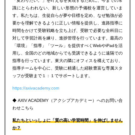
「変わりたい。」を叶えるを実現するために、今までの常
識にとらわれない、新しい形態の予備校を運営していま
す。私たちは、生徒自らが夢や目標を定め、なぜ勉強が必
要かを理解できるように正しい情報を提供し、進路指導に
時間をかけて受験戦略を立ち上げ、受験で必要な全科目に
対して学習計画を練り、進捗管理を行っています。最高の
「環境」「指導」「ツール」を提供すべくWebやiPadを活
用し、全国のどの地域からでも受講できるように遠隔での
指導を行っています。東大の隣にオフィスを構えており、
指導チームを中心に、受験に精通した経験豊富な専属スタ
ッフが受験まで１：１でサポートします。
https://axivacademy.com
◆ AXIV ACADEMY（アクシブアカデミー）へのお問い合
わせこちら
私たちといっしょに「質の高い学習時間」を伸ばしません
か？