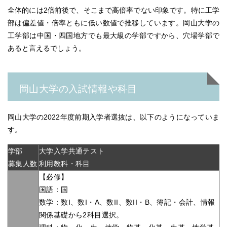
全体的には2倍前後で、そこまで高倍率でない印象です。
特に工学
部は偏差値・倍率ともに低い数値で推移しています。
岡山大学の
工学部は中国・四国地方でも最大級の学部ですから、穴場学部で
あると言えるでしょう。
岡山大学の入試情報や科目
岡山大学の2022年度前期入学者選抜は、以下のようになっていま
す。
学部
大学入学共通テスト
募集人数
利用教科・科目
【必修】
国語：国
数学：数I、数I・A、数II、数II・B、簿記・会計、情報
関係基礎から2科目選択。