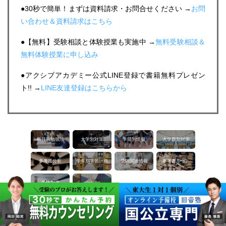
●30秒で簡単！まずは資料請求・お問合せください →
お問
い合わせ＆資料請求はこちら
●【無料】受験相談と体験授業も実施中 →
無料受験相談＆
無料体験授業に申し込み
●アクシブアカデミー公式LINE登録で書籍無料プレゼン
ト!! →
LINE友達登録はこちらから
科目別勉強法
大学別対策
学部別情報
大学群別対策
参考書分析
学年別学習計画
受験関連情報
参考書ルート
受験制度
youtube