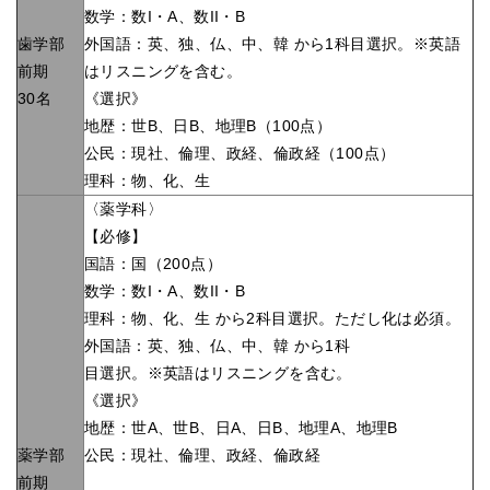
数学：数I・A、数II・B
歯学部
外国語：英、独、仏、中、韓 から1科目選択。※英語
前期
はリスニングを含む。
30名
《選択》
地歴：世B、日B、地理B（100点）
公民：現社、倫理、政経、倫政経（100点）
理科：物、化、生
〈薬学科〉
【必修】
国語：国（200点）
数学：数I・A、数II・B
理科：物、化、生 から2科目選択。ただし化は必須。
外国語：英、独、仏、中、韓 から1科
目選択。※英語はリスニングを含む。
《選択》
地歴：世A、世B、日A、日B、地理A、地理B
薬学部
公民：現社、倫理、政経、倫政経
前期