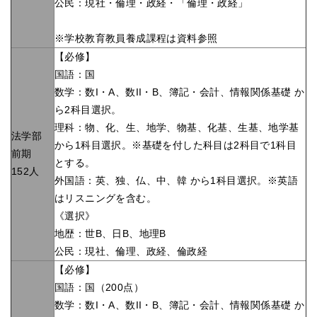
公民：現社・倫理・政経・「倫理・政経」
※学校教育教員養成課程は資料参照
【必修】
国語：国
数学：数I・A、数II・B、簿記・会計、情報関係基礎 か
ら2科目選択。
理科：物、化、生、地学、物基、化基、生基、地学基
法学部
から1科目選択。※基礎を付した科目は2科目で1科目
前期
とする。
152人
外国語：英、独、仏、中、韓 から1科目選択。※英語
はリスニングを含む。
《選択》
地歴：世B、日B、地理B
公民：現社、倫理、政経、倫政経
【必修】
国語：国（200点）
数学：数I・A、数II・B、簿記・会計、情報関係基礎 か