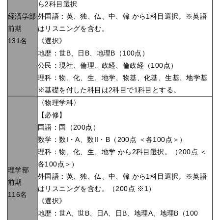
ら2科目選択
経済学部
外国語：英、独、仏、中、韓 から1科目選択。※英語
前期
はリスニングを含む。
131名
《選択》
地歴：世B、日B、地理B（100点）
公民：現社、倫理、政経、倫政経（100点）
理科：物、化、生、地学、物基、化基、生基、地学基
※基礎を付した科目は2科目で1科目とする。
〈物理学科〉
【必修】
国語：国（200点）
数学：数I・A、数II・B（200点 ＜各100点＞）
理科：物、化、生、地学 から2科目選択。（200点 ＜
各100点＞）
理学部
外国語：英、独、仏、中、韓 から1科目選択。※英語
前期
はリスニングを含む。（200点 ※1）
116名
《選択》
地歴：世A、世B、日A、日B、地理A、地理B（100