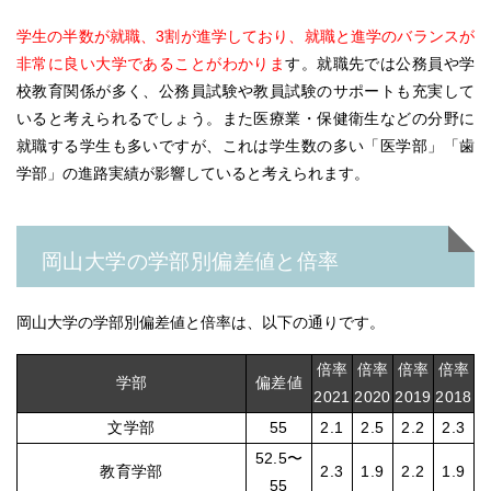
学生の半数が就職、3割が進学しており、就職と進学のバランスが
非常に良い大学であることがわかりま
す。
就職先では公務員や学
校教育関係が多く、公務員試験や教員試験のサポートも充実して
いると考えられるでしょう。
また医療業・保健衛生などの分野に
就職する学生も多いですが、これは学生数の多い「医学部」「歯
学部」の進路実績が影響していると考えられます。
岡山大学の学部別偏差値と倍率
岡山大学の学部別偏差値と倍率は、以下の通りです。
倍率
倍率
倍率
倍率
学部
偏差値
2021
2020
2019
2018
文学部
55
2.1
2.5
2.2
2.3
52.5〜
教育学部
2.3
1.9
2.2
1.9
55