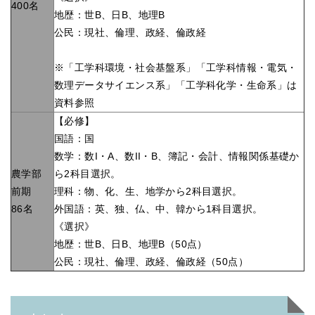
400名
地歴：世B、日B、地理B
公民：現社、倫理、政経、倫政経
※「工学科環境・社会基盤系」「工学科情報・電気・
数理データサイエンス系」「工学科化学・生命系」は
資料参照
【必修】
国語：国
数学：数I・A、数II・B、簿記・会計、情報関係基礎か
農学部
ら2科目選択。
前期
理科：物、化、生、地学から2科目選択。
86名
外国語：英、独、仏、中、韓から1科目選択。
《選択》
地歴：世B、日B、地理B（50点）
公民：現社、倫理、政経、倫政経（50点）