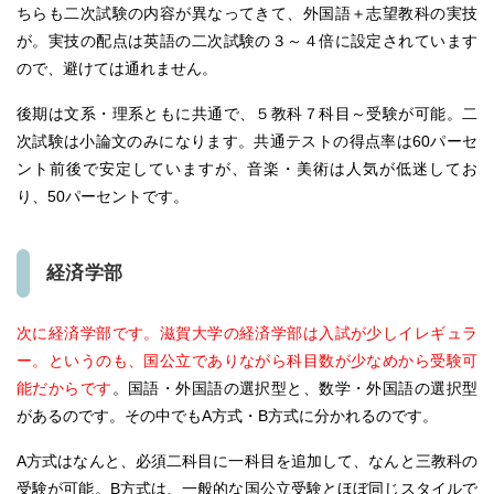
ちらも二次試験の内容が異なってきて、外国語＋志望教科の実技
が。実技の配点は英語の二次試験の３～４倍に設定されています
ので、避けては通れません。
後期は文系・理系ともに共通で、５教科７科目～受験が可能。二
次試験は小論文のみになります。共通テストの得点率は60パーセ
ント前後で安定していますが、音楽・美術は人気が低迷してお
り、50パーセントです。
経済学部
次に経済学部です。滋賀大学の経済学部は入試が少しイレギュラ
ー。というのも、国公立でありながら科目数が少なめから受験可
能だからです
。国語・外国語の選択型と、数学・外国語の選択型
があるのです。その中でもA方式・B方式に分かれるのです。
A方式はなんと、必須二科目に一科目を追加して、なんと三教科の
受験が可能。B方式は、一般的な国公立受験とほぼ同じスタイルで