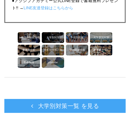
●アクシブアカデミー公式LINE登録で書籍無料プレゼン
ト!! →
LINE友達登録はこちらから
科目別勉強法
大学別対策
学部別情報
大学群別対策
参考書分析
学年別学習計画
受験関連情報
参考書ルート
受験制度
youtube
大学別対策一覧 を見る