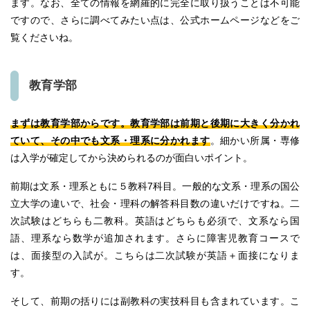
ます。なお、全ての情報を網羅的に完全に取り扱うことは不可能
ですので、さらに調べてみたい点は、公式ホームページなどをご
覧くださいね。
教育学部
まずは教育学部からです。教育学部は前期と後期に大きく分かれ
ていて、その中でも文系・理系に分かれます
。細かい所属・専修
は入学が確定してから決められるのが面白いポイント。
前期は文系・理系ともに５教科7科目。一般的な文系・理系の国公
立大学の違いで、社会・理科の解答科目数の違いだけですね。二
次試験はどちらも二教科。英語はどちらも必須で、文系なら国
語、理系なら数学が追加されます。さらに障害児教育コースで
は、面接型の入試が。こちらは二次試験が英語＋面接になりま
す。
そして、前期の括りには副教科の実技科目も含まれています。こ