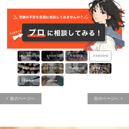
科目別勉強法
大学別対策
学部別情報
大学群別対策
参考書分析
学年別学習計画
受験関連情報
参考書ルート
受験制度
youtube
投稿ナビゲーション
前のページへ
次のページへ