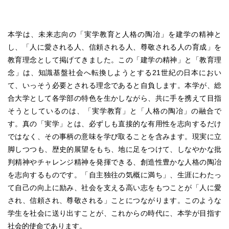
本学は、未来志向の「実学教育と人格の陶冶」を建学の精神と
し、「人に愛される人、信頼される人、尊敬される人の育成」を
教育理念として掲げてきました。この「建学の精神」と「教育理
念」は、知識基盤社会へ転換しようとする21世紀の日本におい
て、いっそう必要とされる理念であると自負します。本学が、総
合大学として各学部の特色を生かしながら、共に手を携えて目指
そうとしているのは、「実学教育」と「人格の陶冶」の融合で
す。真の「実学」とは、必ずしも直接的な有用性を志向するだけ
ではなく、その事柄の意味を学び取ることを含みます。現実に立
脚しつつも、歴史的展望をもち、地に足をつけて、しなやかな批
判精神やチャレンジ精神を発揮できる、創造性豊かな人格の陶冶
を志向するものです。「自主独往の気概に満ち」、生涯にわたっ
て自己の向上に励み、社会を支える高い志をもつことが「人に愛
され、信頼され、尊敬される」ことにつながります。このような
学生を社会に送り出すことが、これからの時代に、本学が目指す
社会的使命であります。