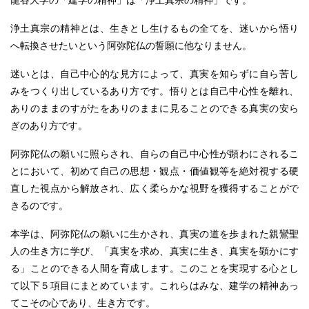
龍谷大学の「建学の精神」は「浄土真宗の精神」です。
浄土真宗の精神とは、生きとし生けるもの全てを、迷いから悟り
へ転換させたいという阿弥陀仏の誓願に他なりません。
迷いとは、自己中心的な見方によって、真実を知らずに自ら苦し
みをつくり出しているあり方です。悟りとは自己中心性を離れ、
ありのままのすがたをありのままに見ることのできる真実の安ら
ぎのあり方です。
阿弥陀仏の願いに照らされ、自らの自己中心性が顕わにされるこ
とにおいて、初めて自己の思想・観点・価値観等を絶対視する硬
直した視点から解放され、広く柔らかな視野を獲得することがで
きるのです。
本学は、阿弥陀仏の願いに生かされ、真実の道を歩まれた親鸞聖
人の生き方に学び、「真実を求め、真実に生き、真実を顕かにす
る」ことのできる人間を育成します。このことを実現する心とし
て以下５項目にまとめています。これらはみな、建学の精神あっ
てこその心であり、生き方です。