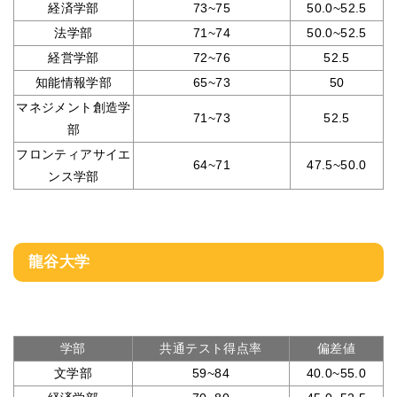
経済学部
73~75
50.0~52.5
法学部
71~74
50.0~52.5
経営学部
72~76
52.5
知能情報学部
65~73
50
マネジメント創造学
71~73
52.5
部
フロンティアサイエ
64~71
47.5~50.0
ンス学部
龍谷大学
学部
共通テスト得点率
偏差値
文学部
59~84
40.0~55.0