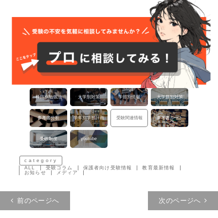
科目別勉強法
大学別対策
学部別情報
大学群別対策
参考書分析
学年別学習計画
受験関連情報
参考書ルート
受験制度
youtube
category
ALL
受験コラム
保護者向け受験情報
教育最新情報
お知らせ
メディア
投稿ナビゲーション
前のページへ
次のページへ