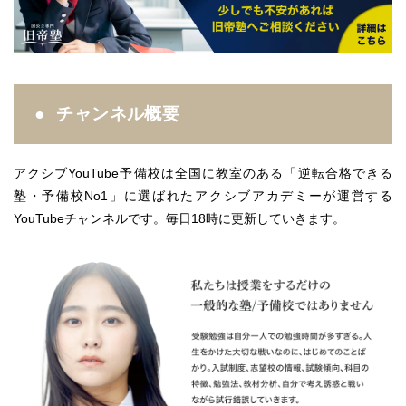
チャンネル概要
アクシブ
YouTube
予備校は全国に教室のある「逆転合格できる
塾・予備校
No1
」に選ばれたアクシブアカデミーが運営する
YouTube
チャンネルです。毎日
18
時に更新していきます。