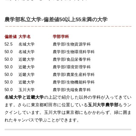
農学部私立大学-偏差値50以上55未満の大学
偏差値
大学名
学部学科
52.5
名城大学
農学部/生物資源学科
50.0
名城大学
農学部/生物環境科学科
50.0
近畿大学
農学部/食品栄養学科
50.0
近畿大学
農学部/環境管理学科
50.0
近畿大学
農学部/農業生産科学科
50.0
近畿大学
農学部/生物機能科学科
50.0
玉川大学
農学部/先端食農学科
名城大学と近畿大学
の上記で紹介した以外の学科が入ってきてい
ます。さらに東京都町田市に位置している
玉川大学農学部
もラン
クインしています。玉川大学は東京都にもかかわらず、緑に囲ま
れたキャンパスで学ぶことができます。