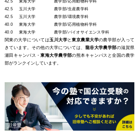
42.5
東海大学
農学部/応用動物科学科
42.5
玉川大学
農学部/生産農学科
42.5
玉川大学
農学部/環境農学科
40.0
東海大学
農学部/応用植物科学科
40.0
東海大学
農学部/バイオサイエンス学科
関東の大学については
玉川大学
と
東京農業大学
の農学部が入って
きています。その他の大学については、
龍谷大学農学部
の滋賀県
瀬田キャンパス・
東海大学農学部
の熊本キャンパスと全国の農学
部がランクインしています。