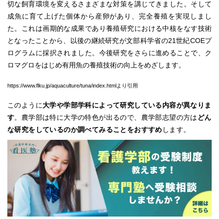
切な飼育環境を変えるさまざまな対策を講じてきました。そして
成魚に育て上げた個体から産卵があり、完全養殖を実現しまし
た。これは画期的な成果であり養殖研究における中核をなす技術
となったことから、以後の継続研究が文部科学省の21世紀COEプ
ログラムに採択されました。今後研究をさらに進めることで、ク
ロマグロをはじめ有用魚の養殖技術の向上をめざします。
https://www.flku.jp/aquaculture/tuna/index.htmlより引用
このように
大学や学部学科によって研究している内容が異なりま
す
。農学部は特に大学の特色が出るので、農学部志望の方は
どん
な研究をしているのか調べてみることをおすすめ
します。