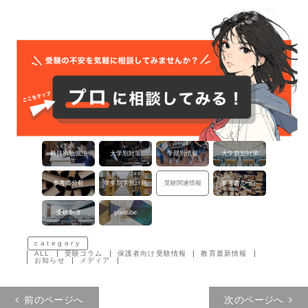
科目別勉強法
大学別対策
学部別情報
大学群別対策
参考書分析
学年別学習計画
受験関連情報
参考書ルート
受験制度
youtube
category
ALL
受験コラム
保護者向け受験情報
教育最新情報
お知らせ
メディア
投稿ナビゲーション
前のページへ
次のページへ