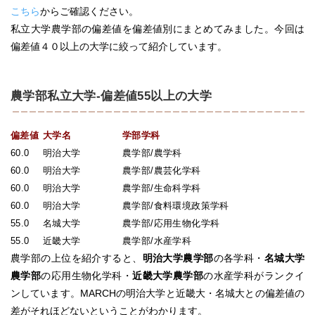
こちら
からご確認ください。
私立大学農学部の偏差値を偏差値別にまとめてみました。今回は
偏差値４０以上の大学に絞って紹介しています。
農学部私立大学-偏差値55以上の大学
偏差値
大学名
学部学科
60.0
明治大学
農学部/農学科
60.0
明治大学
農学部/農芸化学科
60.0
明治大学
農学部/生命科学科
60.0
明治大学
農学部/食料環境政策学科
55.0
名城大学
農学部/応用生物化学科
55.0
近畿大学
農学部/水産学科
農学部の上位を紹介すると、
明治大学農学部
の各学科・
名城大学
農学部
の応用生物化学科・
近畿大学農学部
の水産学科がランクイ
ンしています。MARCHの明治大学と近畿大・名城大との偏差値の
差がそれほどないということがわかります。