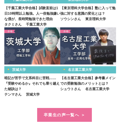
【千葉工業大学合格】試験直前は1
【東京理科大学合格】塾に入って勉
日10時間以上勉強。人一倍勉強嫌い
強に対する意識の変化とは？
な僕が、長時間勉強できた理由
ソウシンさん
東京理科大学
タクミさん
千葉工業大学
茨城大学
名古屋工業大学
暗記が苦手で文系科目に苦戦……
【名古屋工業大合格】参考書メイン
『受験やめるか』それでも乗り越え
での受験勉強のメリットとは？
た秘訣は？
シュウトさん
名古屋工業大学
テンマさん
茨城大学
卒業生の声一覧へ ＞