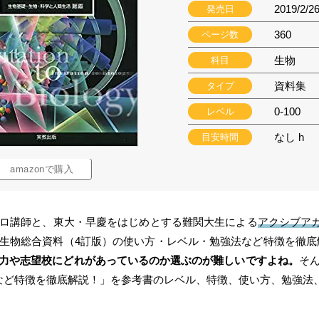
2019/2/2
発売日
360
ページ数
生物
科目
資料集
タイプ
0-100
レベル
なし h
目安時間
amazonで購入
ロ講師と、東大・早慶をはじめとする難関大生による
アクシブアカ
生物総合資料（4訂版）の使い方・レベル・勉強法など特徴を徹底
力や志望校にどれがあっているのか選ぶのが難しいですよね。
そ
など特徴を徹底解説！」を参考書のレベル、特徴、使い方、勉強法