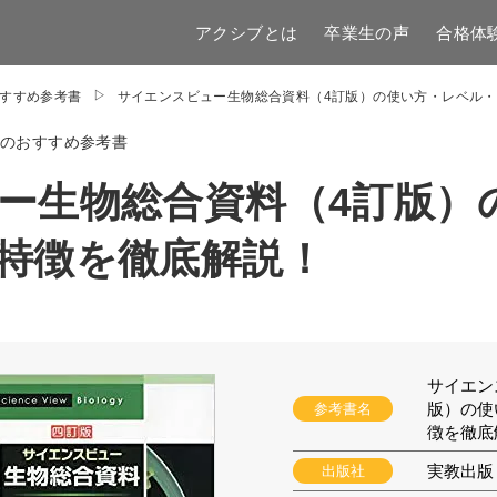
アクシブとは
卒業生の声
合格体
すすめ参考書
サイエンスビュー生物総合資料（4訂版）の使い方・レベル
物のおすすめ参考書
ー生物総合資料（4訂版）
特徴を徹底解説！
サイエン
版）の使
参考書名
徴を徹底
実教出版
出版社