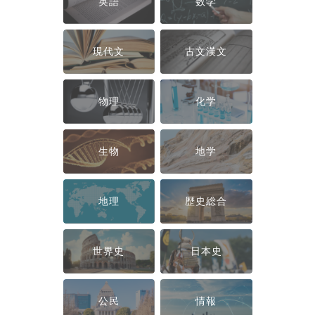
英語
数学
現代文
古文漢文
物理
化学
生物
地学
地理
歴史総合
世界史
日本史
公民
情報