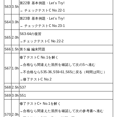
第22章 基本例題・Let’s Try!
S63
3.5h
→ チェックテストC No.22-1
第23章 基本例題・Let’s Try!
S64
3.0h
→ チェックテストC No.23-1
S63-64の復習
S65
2.0h
→チェックテストC No.22-2
S66
1.5h
第５編 編末問題
修了テストC No.1を解く
→合格なら間違えた箇所を確認して次のSへ進む
S67
1.0h
→不合格ならS35-36,S59-61,S65に戻る（時間は同じ）
→修了テストC No.2
S68
2.5h
S37
S69
3.0h
S51
修了テストC+ No.1を解く
→合格なら間違えた箇所を確認して次の参考書へ進む
S70
2.0h