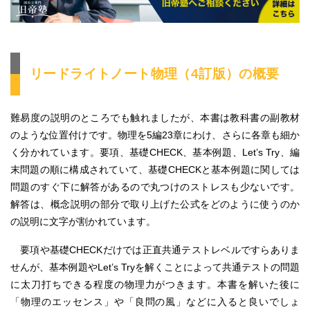
リードライトノート物理（4訂版）の概要
難易度の説明のところでも触れましたが、
本書は教科書の副教材
のような位置付けです。物理を5編23章にわけ、さらに各章も細か
く分かれています。要項、基礎CHECK、基本例題、Let’s Try、編
末問題の順に構成されていて、基礎CHECKと基本例題に関しては
問題のすぐ下に解答があるので丸つけのストレスも少ないです。
解答は、概念説明の部分で取り上げた公式をどのように使うのか
の説明に文字が割かれています。
要項や基礎CHECKだけでは正直共通テストレベルですらありま
せんが、基本例題やLet’s Tryを解くことによって共通テストの問題
に太刀打ちできる程度の物理力がつきます。
本書を解いた後に
「物理のエッセンス」や「良問の風」などに入ると良い
でしょ