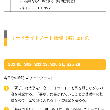
→不合格ならS68に戻る（時間は同じ）
→修了テストC+ No.2
リードライトノート物理（4訂版）の
S01-05, S09, S11-13, S16-21, S25-26
当日分の暗記 → チェックテスト
「要項」は太字を中心に、イラストにも目を通しながら内
容を確認する。「要項」に書かれていることは基礎中の基
礎なので、全て頭に入れるように暗記を進める。
「基礎CHECK」は一問一答形式。答えを隠してルーズリー