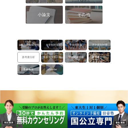
小論文
その他
科目別勉強法
大学別対策
学部別情報
大学群別対策
参考書分析
学年別学習計画
受験関連情報
参考書ルート
受験制度
youtube