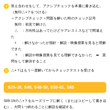
答え合わせをして、アクシブチェックを本書に書き込む。
（無印△×？をつける）
＜アクシブチェック＞問題を解いた時のチェック記号
無印：初見で解けた
△ ：方向性はあってたけどケアレスミスなどで間違え
た
☓ ：解けなかったが指針・解説・映像授業を見ると理解
できた
？ ：解説や映像授業を見ても理解できなかった ➡ 質
問をして解決すること
△×？はもう一度解いてからチェックテストを受ける
S35-36, S40, S48-50, S59-61, S65
S09-19の
△×？をルーズリーフに解く
（またはコピーして書き込
む）。大問１つ終わるごとに解説を確認する。