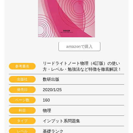
amazonで購入
リードライトノート物理（4訂版）の使い
参考書名
方・レベル・勉強法など特徴を徹底解説！
数研出版
出版社
2020/1/25
発売日
160
ページ数
物理
科目
インプット系問題集
タイプ
基礎ランク
レベル