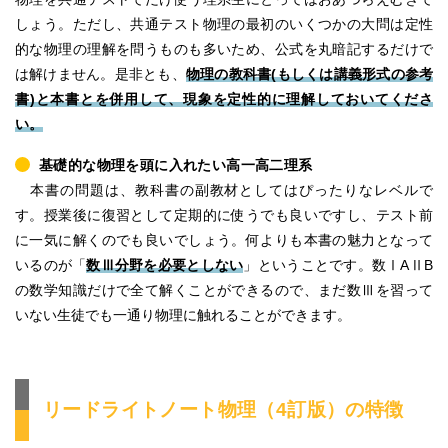
しょう。ただし、共通テスト物理の最初のいくつかの大問は定性
的な物理の理解を問うものも多いため、公式を丸暗記するだけで
は解けません。是非とも、
物理の教科書(もしくは講義形式の参考
書)と本書とを併用して、現象を定性的に理解しておいてくださ
い。
基礎的な物理を頭に入れたい高一高二理系
本書の問題は、教科書の副教材としてはぴったりなレベルで
す。授業後に復習として定期的に使うでも良いですし、テスト前
に一気に解くのでも良いでしょう。何よりも本書の魅力となって
いるのが「
数Ⅲ分野を必要としない
」ということです。数ⅠAⅡB
の数学知識だけで全て解くことができるので、まだ数Ⅲを習って
いない生徒でも一通り物理に触れることができます。
リードライトノート物理（4訂版）の特徴