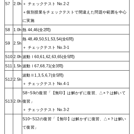
S7
2.0h
＋ チェックテスト No.2-2
＋個別授業をチェックテストで間違えた問題や範囲を中心
に実施
S8
1.0h
熱 44,46(全2問)
熱 48,49,50,51,53,54(全6問)
S9
2.5h
＋ チェックテスト No.3-1
S10
2.0h
波動Ⅰ60,61,62,63,65(全5問)
S11
1.5h
波動Ⅰ67,68,71(全3問)
波動Ⅱ1,3,5,6,7(全5問)
S12
2.5h
＋ チェックテスト No.4-1
S8~S9の復習「【無印】は解かずに復習、△×？は解いて
S13
2.0h
復習」
＋ チェックテスト No.3-2
S10~S12の復習「【無印】は解かずに復習、△×？は解い
て復習」