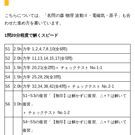
こちらについては、「名問の森 物理 波動Ⅱ・電磁気・原子」も合
わせた進め方を書いています。
1問20分程度で解くスピード
S1
2.5h
力学 1,2,4,7,8,10(全6問)
S2
2.0h
力学 11,13,14,15,17(全5問)
S3
1.5h
力学 20,21(全2問)＋ チェックテスト No.1-1
S4
1.5h
力学 25,28,29(全3問)
S5
2.0h
力学 32,34,38,42(全4問)＋ チェックテスト No.2-1
S1~S3の復習「【無印】は解かずに復習、△×？は解いて
S6
3.0h
復習」
＋ チェックテスト No.1-2
S4~S5の復習「【無印】は解かずに復習、△×？は解いて
復習」