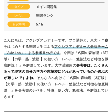
メイン問題集
タイプ
難関ランク
レベル
57 h
目安時間
こんにちは、アクシブアカデミーです。プロ講師と、東大・早慶
をはじめとする難関大生による
アクシブアカデミーの分析チーム
「Axiv Lab」による参考書分析です
。今回は「名問の森物理（3訂
版）【力学・熱・波動I】の使い方・レベル・勉強法など特徴を徹
底解説！ 」を解説しています。大学受験用の
参考書は、たくさん
あって現状の自分の学力や志望校にどれがあっているのか選ぶの
が難しいですよね。
そんな方へ向けて「名問の森物理（3訂版）
【力学・熱・波動I】の使い方・レベル・勉強法など特徴を徹底解
説！」を参考書のレベル、特徴、使い方、勉強法、を解説してい
きます！