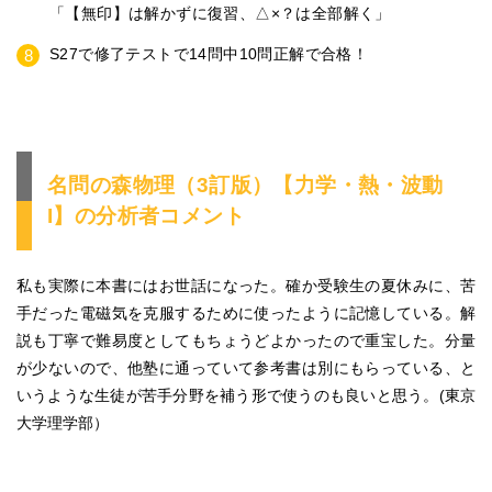
「【無印】は解かずに復習、△×？は全部解く」
S27で修了テストで14問中10問正解で合格！
名問の森物理（3訂版）【力学・熱・波動
I】の分析者コメント
私も実際に本書にはお世話になった。確か受験生の夏休みに、苦
手だった電磁気を克服するために使ったように記憶している。解
説も丁寧で難易度としてもちょうどよかったので重宝した。分量
が少ないので、他塾に通っていて参考書は別にもらっている、と
いうような生徒が苦手分野を補う形で使うのも良いと思う。(東京
大学理学部）