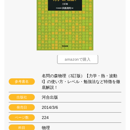
amazonで購入
名問の森物理（3訂版）【力学・熱・波動
I】の使い方・レベル・勉強法など特徴を徹
参考書名
底解説！
河合出版
出版社
2014/3/6
発売日
224
ページ数
物理
科目