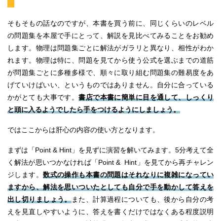
そもそもの話なのですが、本書を買う前に、同じくらいのレベル
の問題集を本屋で手にとって、解説を見比べてみることをお勧め
します。物理は問題集ごとに解法がガラリと異なり、相性がわか
れます。物理は特に、問題を見てから使う公式を選ぶまでの道筋
が問題集ごとに多種多様で、順々に取り組む問題集の難易度をあ
げていけばいい、というものではありません。自分に合っている
かがとても大事です。
書店で本書に簡単に目を通して、しっくり
と頭に入るようでしたら手をつけるようにしましょう。
ではここからは肝心の内容の使い方となります。
まずは「Point & Hint」を見ずに演習を解いてみます。5分考えて全
く解法が思いつかなければ「Point & Hint」を見てから再チャレン
ジします。
数式の操作も本書の問題はそれなりに複雑になってい
ますから、解法を思いついたとしても自分で手を動かして答えを
出し切りましょう。
また、計算過程についても、後から自分の考
えを見直しやすいように、答えを書くだけではなくある程度説明