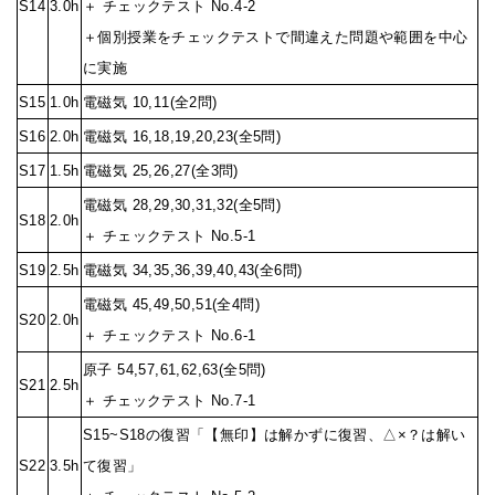
S14
3.0h
＋ チェックテスト No.4-2
＋個別授業をチェックテストで間違えた問題や範囲を中心
に実施
S15
1.0h
電磁気 10,11(全2問)
S16
2.0h
電磁気 16,18,19,20,23(全5問)
S17
1.5h
電磁気 25,26,27(全3問)
電磁気 28,29,30,31,32(全5問)
S18
2.0h
＋ チェックテスト No.5-1
S19
2.5h
電磁気 34,35,36,39,40,43(全6問)
電磁気 45,49,50,51(全4問)
S20
2.0h
＋ チェックテスト No.6-1
原子 54,57,61,62,63(全5問)
S21
2.5h
＋ チェックテスト No.7-1
S15~S18の復習「【無印】は解かずに復習、△×？は解い
S22
3.5h
て復習」