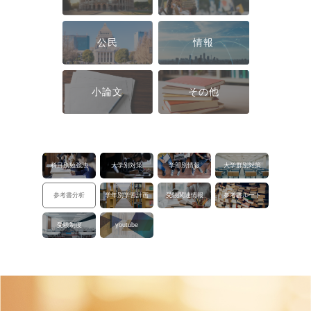
公民
情報
小論文
その他
科目別勉強法
大学別対策
学部別情報
大学群別対策
参考書分析
学年別学習計画
受験関連情報
参考書ルート
受験制度
youtube