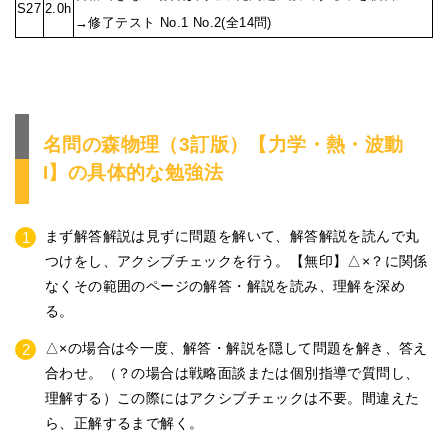
S27
2.0h
→修了テスト No.1 No.2(全14問)
名問の森物理（3訂版）【力学・熱・波動
I】の具体的な勉強法
まず解答解説は見ずに問題を解いて、解答解説を読んで丸
つけをし、アクシブチェックを行う。【無印】△×？に関係
なくその範囲のページの解答・解説を読み、理解を深め
る。
△×の場合は今一度、解答・解説を隠して問題を解き、答え
合わせ。（？の場合は戦略面談または個別指導で質問し、
理解する）この際にはアクシブチェックは不要。間違えた
ら、正解するまで解く。