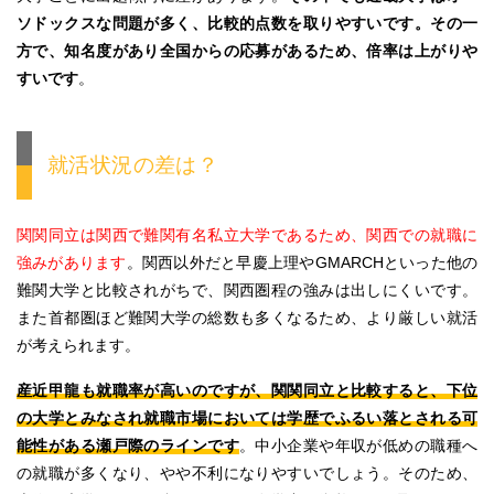
ソドックスな問題が多く、比較的点数を取りやすいです。その一
方で、知名度があり全国からの応募があるため、倍率は上がりや
すいです
。
就活状況の差は？
関関同立は関西で難関有名私立大学であるため、関西での就職に
強みがあります
。関西以外だと早慶上理やGMARCHといった他の
難関大学と比較されがちで、関西圏程の強みは出しにくいです。
また首都圏ほど難関大学の総数も多くなるため、より厳しい就活
が考えられます。
産近甲龍も就職率が高いのですが、関関同立と比較すると、下位
の大学とみなされ就職市場においては学歴でふるい落とされる可
能性がある瀬戸際のラインです
。中小企業や年収が低めの職種へ
の就職が多くなり、やや不利になりやすいでしょう。そのため、