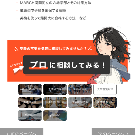
科目別勉強法
大学別対策
学部別情報
大学群別対策
参考書分析
学年別学習計画
受験関連情報
参考書ルート
受験制度
youtube
投稿ナビゲーション
前のページへ
次のページへ