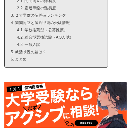
関関同立の難易度
産近甲龍の難易度
２大学群の偏差値ランキング
関関同立と産近甲龍の受験情報
学校推薦型（公募推薦）
総合型選抜試験（AO入試）
一般入試
就活状況の差は？
まとめ