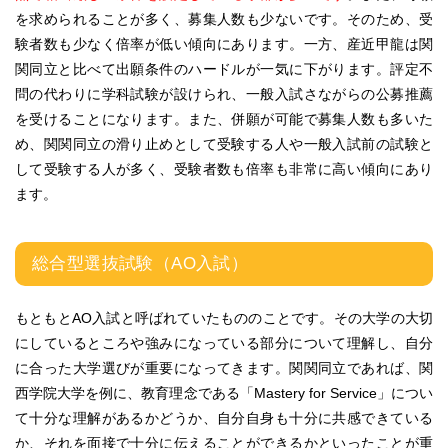
を求められることが多く、募集人数も少ないです。そのため、受
験者数も少なく倍率が低い傾向にあります。一方、産近甲龍は関
関同立と比べて出願条件のハードルが一気に下がります。評定不
問の代わりに学科試験が設けられ、一般入試さながらの公募推薦
を受けることになります。また、併願が可能で募集人数も多いた
め、関関同立の滑り止めとして受験する人や一般入試前の試験と
して受験する人が多く、受験者数も倍率も非常に高い傾向にあり
ます。
総合型選抜試験（AO入試）
もともとAO入試と呼ばれていたもののことです。その大学の大切
にしているところや強みになっている部分について理解し、自分
に合った大学選びが重要になってきます。関関同立であれば、関
西学院大学を例に、教育理念である「Mastery for Service」につい
て十分な理解があるかどうか、自分自身も十分に共感できている
か、それを面接で十分に伝えることができるかといったことが重