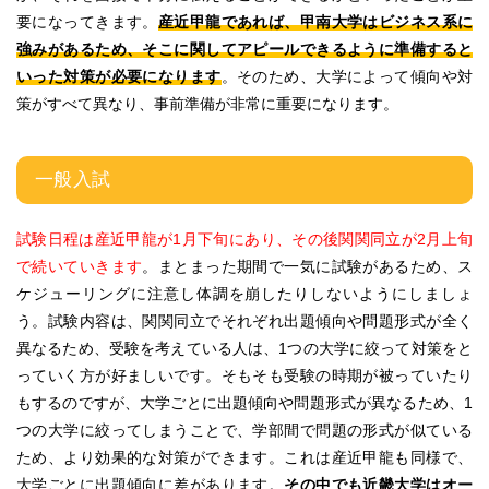
要になってきます。
産近甲龍であれば、甲南大学はビジネス系に
強みがあるため、そこに関してアピールできるように準備すると
いった対策が必要になります
。そのため、大学によって傾向や対
策がすべて異なり、事前準備が非常に重要になります。
一般入試
試験日程は産近甲龍が1月下旬にあり、その後関関同立が2月上旬
で続いていきます
。まとまった期間で一気に試験があるため、ス
ケジューリングに注意し体調を崩したりしないようにしましょ
う。試験内容は、関関同立でそれぞれ出題傾向や問題形式が全く
異なるため、受験を考えている人は、1つの大学に絞って対策をと
っていく方が好ましいです。そもそも受験の時期が被っていたり
もするのですが、大学ごとに出題傾向や問題形式が異なるため、1
つの大学に絞ってしまうことで、学部間で問題の形式が似ている
ため、より効果的な対策ができます。これは産近甲龍も同様で、
大学ごとに出題傾向に差があります。
その中でも近畿大学はオー