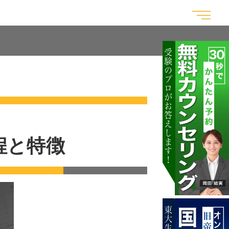
験記
合格実績
受験戦略｜勉強法
教室一覧
程と特徴