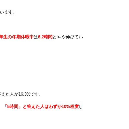
います。
3年生の冬期休暇中
は
6.2時間
とやや伸びてい
えた人が16.3%です。
、
「5時間」と答えた人はわずか10%程度
し