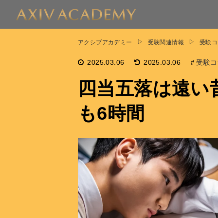
アクシブアカデミー
受験関連情報
受験コ
2025.03.06
2025.03.06
受験コ
四当五落は遠い
も6時間