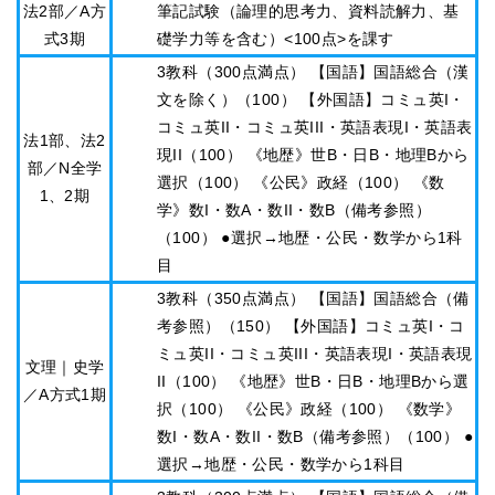
法2部／A方
筆記試験（論理的思考力、資料読解力、基
式3期
礎学力等を含む）<100点>を課す
3教科（300点満点） 【国語】国語総合（漢
文を除く）（100） 【外国語】コミュ英I・
コミュ英II・コミュ英III・英語表現I・英語表
法1部、法2
現II（100） 《地歴》世B・日B・地理Bから
部／N全学
選択（100） 《公民》政経（100） 《数
1、2期
学》数I・数A・数II・数B（備考参照）
（100） ●選択→地歴・公民・数学から1科
目
3教科（350点満点） 【国語】国語総合（備
考参照）（150） 【外国語】コミュ英I・コ
ミュ英II・コミュ英III・英語表現I・英語表現
文理｜史学
II（100） 《地歴》世B・日B・地理Bから選
／A方式1期
択（100） 《公民》政経（100） 《数学》
数I・数A・数II・数B（備考参照）（100） ●
選択→地歴・公民・数学から1科目