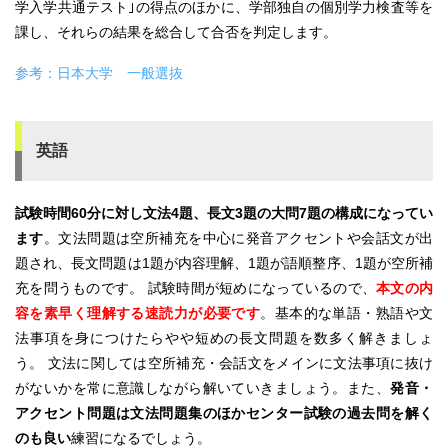
学入学共通テスト｣の得点のほかに、学部独自の個別学力検査等を
課し、それらの結果を総合して合否を判定します。
参考：日本大学 一般選抜
英語
試験時間60分に対し文法4題、長文3題の大問7題の構成になってい
ます
。文法問題は空所補充を中心に発音アクセントや会話文が出
題され、長文問題は1題が内容理解、1題が語順整序、1題が空所補
充を問うものです。 試験時間が短めになっているので、
本文の内
容を素早く理解する速読力が必要です
。基本的な単語・熟語や文
法事項を身につけたらやや短めの長文問題を数多く解きましょ
う。 文法に関しては空所補充・会話文をメインに文法事項に抜け
がないかを常に意識しながら解いていきましょう。また、
発音・
アクセント問題は文法問題集のほかセンター試験の過去問を解く
のも良い
練習になるでしょう。