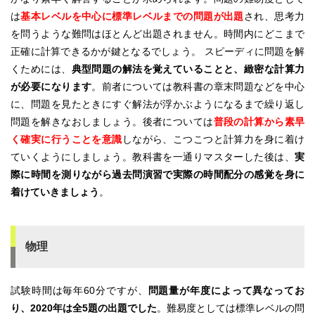
は
基本レベルを中心に標準レベルまでの問題が出題
され、思考力
を問うような難問はほとんど出題されません。時間内にどこまで
正確に計算できるかが鍵となるでしょう。 スピーディに問題を解
くためには、
典型問題の解法を覚えていることと、緻密な計算力
が必要になります
。前者については教科書の章末問題などを中心
に、問題を見たときにすぐ解法が浮かぶようになるまで繰り返し
問題を解きなおしましょう。後者については
普段の計算から素早
く確実に行うことを意識
しながら、こつこつと計算力を身に着け
ていくようにしましょう。教科書を一通りマスターした後は、
実
際に時間を測りながら過去問演習で実際の時間配分の感覚を身に
着けていきましょう
。
物理
試験時間は毎年60分ですが、
問題量が年度によって異なってお
り、2020年は全5題の出題でした
。難易度としては標準レベルの問