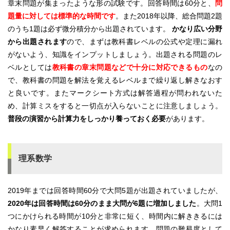
章末問題が集まったような形の試験です。回答時間は60分と、
問
題量に対しては標準的な時間です
。また2018年以降、総合問題2題
のうち1題は必ず微分積分から出題されています。
かなり広い分野
から出題されます
ので、まずは教科書レベルの公式や定理に漏れ
がないよう、知識をインプットしましょう。出題される問題のレ
ベルとしては
教科書の章末問題などで十分に対応できるもの
なの
で、教科書の問題を解法を覚えるレベルまで繰り返し解きなおす
と良いです。またマークシート方式は解答過程が問われないた
め、計算ミスをすると一切点が入らないことに注意しましょう。
普段の演習から計算力をしっかり養っておく必要
があります。
理系数学
2019年までは回答時間60分で大問5題が出題されていましたが、
2020年は回答時間は60分のまま大問が6題に増加しました
。大問1
つにかけられる時間が10分と非常に短く、時間内に解ききるには
かなり素早く解答することが求められます。問題の難易度として