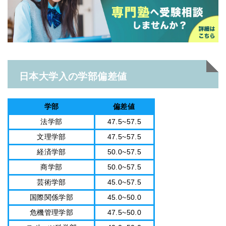
日本大学入の学部偏差値
学部
偏差値
法学部
47.5~57.5
文理学部
47.5~57.5
経済学部
50.0~57.5
商学部
50.0~57.5
芸術学部
45.0~57.5
国際関係学部
45.0~50.0
危機管理学部
47.5~50.0