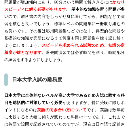
問題量が増加傾向にあり、60分という時間で解ききるには
かなり
スピーディに解く必要があります
。
基本的な知識を問う問題が多
い
ので、教科書の内容をしっかり身に着けてから、例題などで演
習を積むと良いでしょう。標準レベルの問題集に一冊取り組むの
も良いです。その後は応用問題集などではなく、典型的な問題や
基礎的な知識が完璧になるまで何度も同じ問題集を繰り返し解く
ようにしましょう。
スピードを求められる試験のため、知識の定
着度が鍵となります
。過去問演習では必ず時間を測り、時間配分
の練習をするようにしましょう。
日本大学入試の難易度
日本大学は全体的なレベルが高い大学であるため入試に際する科
目を総括的に対策していく必要
がありますが、特に受験に際しポ
イントになるのは
英語の向き合い方について
です。 英語は数年前
に比較すると大幅に傾向が変わった科目の一つであり、これまで
は英語で設問が記述されていたのですが、現在は日本語で記述さ