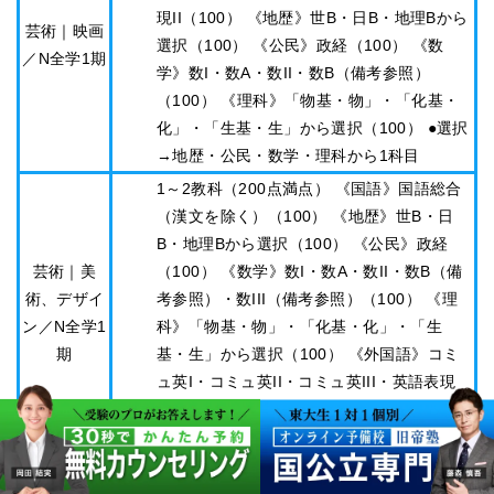
現II（100） 《地歴》世B・日B・地理Bから
芸術｜映画
選択（100） 《公民》政経（100） 《数
／N全学1期
学》数I・数A・数II・数B（備考参照）
（100） 《理科》「物基・物」・「化基・
化」・「生基・生」から選択（100） ●選択
→地歴・公民・数学・理科から1科目
1～2教科（200点満点） 《国語》国語総合
（漢文を除く）（100） 《地歴》世B・日
B・地理Bから選択（100） 《公民》政経
芸術｜美
（100） 《数学》数I・数A・数II・数B（備
術、デザイ
考参照）・数III（備考参照）（100） 《理
ン／N全学1
科》「物基・物」・「化基・化」・「生
期
基・生」から選択（100） 《外国語》コミ
ュ英I・コミュ英II・コミュ英III・英語表現
I・英語表現II（100） ●選択→国語・地歴・
公民・数学・理科・外国語から2科目
芸術｜音楽