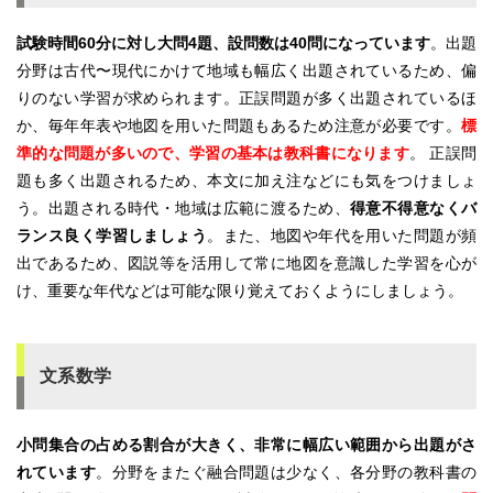
試験時間60分に対し大問4題、設問数は40問になっています
。出題
分野は古代〜現代にかけて地域も幅広く出題されているため、偏
りのない学習が求められます。正誤問題が多く出題されているほ
か、毎年年表や地図を用いた問題もあるため注意が必要です。
標
準的な問題が多いので、学習の基本は教科書になります
。 正誤問
題も多く出題されるため、本文に加え注などにも気をつけましょ
う。出題される時代・地域は広範に渡るため、
得意不得意なくバ
ランス良く学習しましょう
。また、地図や年代を用いた問題が頻
出であるため、図説等を活用して常に地図を意識した学習を心が
け、重要な年代などは可能な限り覚えておくようにしましょう。
文系数学
小問集合の占める割合が大きく、非常に幅広い範囲から出題がさ
れています
。分野をまたぐ融合問題は少なく、各分野の教科書の