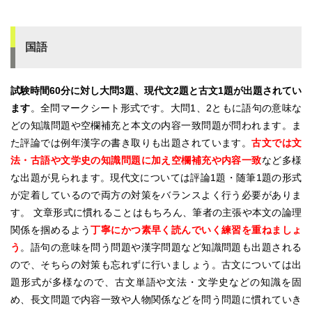
国語
試験時間60分に対し大問3題、現代文2題と古文1題が出題されてい
ます
。全問マークシート形式です。大問1、2ともに語句の意味な
どの知識問題や空欄補充と本文の内容一致問題が問われます。ま
た評論では例年漢字の書き取りも出題されています。
古文では文
法・古語や文学史の知識問題に加え空欄補充や内容一致
など多様
な出題が見られます。現代文については評論1題・随筆1題の形式
が定着しているので両方の対策をバランスよく行う必要がありま
す。 文章形式に慣れることはもちろん、筆者の主張や本文の論理
関係を掴めるよう
丁寧にかつ素早く読んでいく練習を重ねましょ
う
。語句の意味を問う問題や漢字問題など知識問題も出題される
ので、そちらの対策も忘れずに行いましょう。古文については出
題形式が多様なので、古文単語や文法・文学史などの知識を固
め、長文問題で内容一致や人物関係などを問う問題に慣れていき