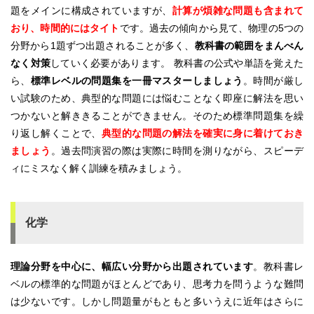
題をメインに構成されていますが、
計算が煩雑な問題も含まれて
おり、時間的にはタイト
です。過去の傾向から見て、物理の5つの
分野から1題ずつ出題されることが多く、
教科書の範囲をまんべん
なく対策
していく必要があります。 教科書の公式や単語を覚えた
ら、
標準レベルの問題集を一冊マスターしましょう
。時間が厳し
い試験のため、典型的な問題には悩むことなく即座に解法を思い
つかないと解ききることができません。そのため標準問題集を繰
り返し解くことで、
典型的な問題の解法を確実に身に着けておき
ましょう
。過去問演習の際は実際に時間を測りながら、スピーデ
ィにミスなく解く訓練を積みましょう。
化学
理論分野を中心に、幅広い分野から出題されています
。教科書レ
ベルの標準的な問題がほとんどであり、思考力を問うような難問
は少ないです。しかし問題量がもともと多いうえに近年はさらに