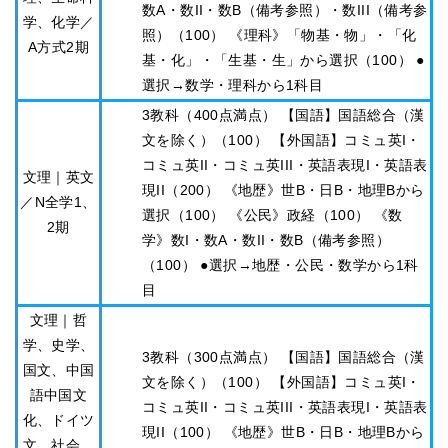
数A・数II・数B（備考参照）・数III（備考参
学、化学／
照）（100） 《理科》「物基・物」・「化
A方式2期
基・化」・「生基・生」から選択（100） ●
選択→数学・理科から1科目
3教科（400点満点） 【国語】国語総合（漢
文を除く）（100） 【外国語】コミュ英I・
コミュ英II・コミュ英III・英語表現I・英語表
文理｜英文
現II（200） 《地歴》世B・日B・地理Bから
／N全学1、
選択（100） 《公民》政経（100） 《数
2期
学》数I・数A・数II・数B（備考参照）
（100） ●選択→地歴・公民・数学から1科
目
文理｜哲
学、史学、
3教科（300点満点） 【国語】国語総合（漢
国文、中国
文を除く）（100） 【外国語】コミュ英I・
語中国文
コミュ英II・コミュ英III・英語表現I・英語表
化、ドイツ
現II（100） 《地歴》世B・日B・地理Bから
文、社会、