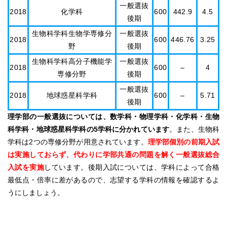
一般選抜
2018
化学科
600
442.9
4.5
後期
生物科学科生物学専修分
一般選抜
2018
600
446.76
3.25
野
後期
生物科学科高分子機能学
一般選抜
2018
600
–
4
専修分野
後期
一般選抜
2018
地球惑星科学科
600
–
5.71
後期
理学部の一般選抜については、数学科・物理学科・化学科・生物
科学科・地球惑星科学科の5学科に分かれています
。また、生物科
学科は2つの専修分野が用意されています。
理学部個別の前期入試
は実施しておらず、代わりに学部共通の問題を解く
一般選抜総合
入試を実施
しています。後期入試については、学科によって合格
最低点・倍率に差があるので、志望する学科の情報を確認するよ
うにしましょう。