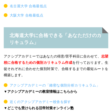
名古屋大学 合格最低点
大阪大学 合格最低点
北海道大学に合格できる「あなただけのカ
リキュラム」
アクシブアカデミーではあなたの得意/苦手科目に合わせて、
志望
校に合格するための個別カリキュラム作成
を行っております。生
徒それぞれに合わせた個別対策で、合格するまでの最短ルートを
構築します。
アクシブアカデミーの「緻密な個別分析カリキュラム」
▼アクシブアカデミーの教室情報はこちらから
近くのアクシブアカデミー校舎を探す
▼どこでも受けられる旧帝対策オンライン塾