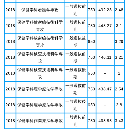
一般選抜前
2018
保健学科看護学専攻
750
432.28
2.48
期
保健学科放射線技術科学
一般選抜前
2018
750
443.27
3.1
専攻
期
保健学科放射線技術科学
一般選抜後
2018
650
–
3.29
専攻
期
保健学科検査技術科学専
一般選抜前
2018
750
446.11
3.21
攻
期
保健学科検査技術科学専
一般選抜後
2018
650
–
2
攻
期
一般選抜前
2018
保健学科理学療法学専攻
750
438.47
2.54
期
一般選抜後
2018
保健学科理学療法学専攻
650
–
2.8
期
一般選抜前
2018
保健学科作業療法学専攻
750
463.85
3.43
期