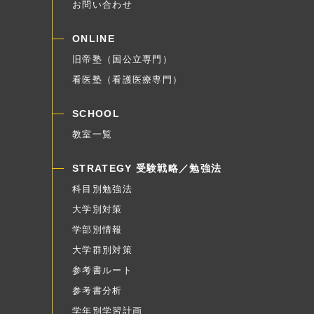
お問い合わせ
ONLINE
旧帝塾（国公立専門）
看医塾（看護医療専門）
SCHOOL
教室一覧
STRATEGY 受験戦略／勉強法
科目別勉強法
大学別対策
学部別情報
大学群別対策
参考書ルート
参考書分析
学年別学習計画