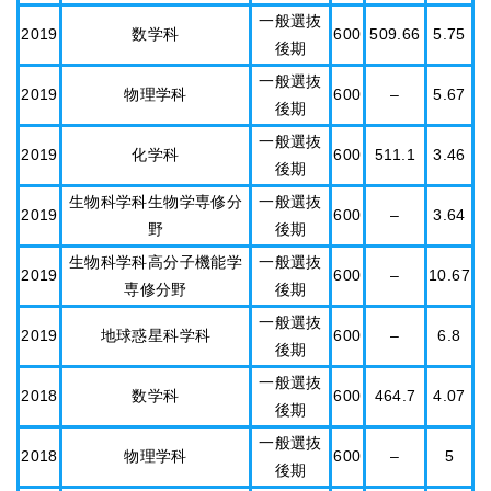
一般選抜
2019
数学科
600
509.66
5.75
後期
一般選抜
2019
物理学科
600
–
5.67
後期
一般選抜
2019
化学科
600
511.1
3.46
後期
生物科学科生物学専修分
一般選抜
2019
600
–
3.64
野
後期
生物科学科高分子機能学
一般選抜
2019
600
–
10.67
専修分野
後期
一般選抜
2019
地球惑星科学科
600
–
6.8
後期
一般選抜
2018
数学科
600
464.7
4.07
後期
一般選抜
2018
物理学科
600
–
5
後期