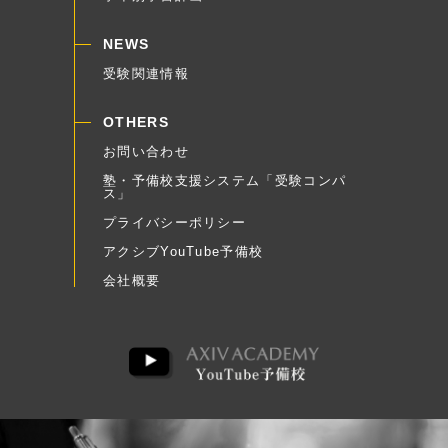
NEWS
受験関連情報
OTHERS
お問い合わせ
塾・予備校支援システム「受験コンパ
ス」
プライバシーポリシー
アクシブYouTube予備校
会社概要