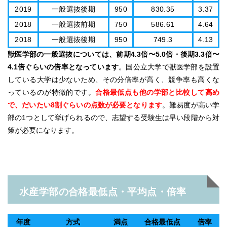
2019
一般選抜後期
950
830.35
3.37
2018
一般選抜前期
750
586.61
4.64
2018
一般選抜後期
950
749.3
4.13
獣医学部の一般選抜については、前期4.3倍〜5.0倍・後期3.3倍〜
4.1倍ぐらいの倍率となっています
。国公立大学で獣医学部を設置
している大学は少ないため、その分倍率が高く、競争率も高くな
っているのが特徴的です。
合格最低点も他の学部と比較して高め
で、だいたい8割ぐらいの点数が必要となります
。難易度が高い学
部の1つとして挙げられるので、志望する受験生は早い段階から対
策が必要になります。
水産学部の合格最低点・平均点・倍率
年度
方式
満点
合格最低点
倍率