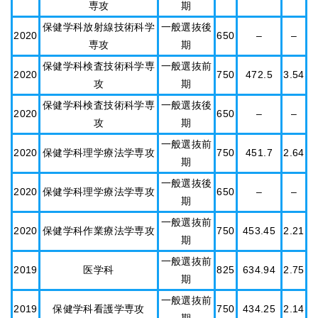
専攻
期
保健学科放射線技術科学
一般選抜後
2020
650
–
–
専攻
期
保健学科検査技術科学専
一般選抜前
2020
750
472.5
3.54
攻
期
保健学科検査技術科学専
一般選抜後
2020
650
–
–
攻
期
一般選抜前
2020
保健学科理学療法学専攻
750
451.7
2.64
期
一般選抜後
2020
保健学科理学療法学専攻
650
–
–
期
一般選抜前
2020
保健学科作業療法学専攻
750
453.45
2.21
期
一般選抜前
2019
医学科
825
634.94
2.75
期
一般選抜前
2019
保健学科看護学専攻
750
434.25
2.14
期