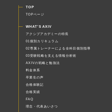
TOP
TOPページ
WHAT’S AXIV
アクシブアカデミーの特長
01個別カリキュラム
02専属トレーナーによる全科目個別指導
03受験戦略を支える情報分析術
AXIVの戦略と勉強法
料金体系
卒業生の声
合格体験記
合格実績
FAQ
理念・代表あいさつ