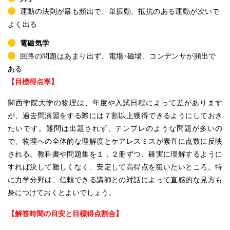
運動の法則が最も頻出で、単振動、抵抗のある運動が次いで
よく出る
電磁気学
回路の問題はあまり出ず、電場･磁場、コンデンサが頻出で
ある
【目標得点率】
関西学院大学の物理は、年度や入試日程によって差があります
が、過去問演習をする際には７割以上獲得できるようにしておき
たいです。難問は出題されず、テンプレのような問題が多いの
で、物理への全体的な理解度とケアレスミスが素直に点数に反映
される。教科書や問題集を１，２冊ずつ、確実に理解するように
すれば決して難しくなく、安定して高得点を狙いたいところ。特
に力学分野は、信頼できる講師との対話によって直感的な見方も
身につけておくとよいでしょう。
【解答時間の目安と目標得点割合】