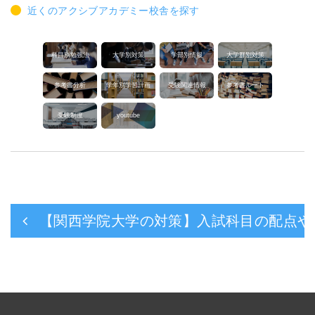
近くのアクシブアカデミー校舎を探す
科目別勉強法
大学別対策
学部別情報
大学群別対策
参考書分析
学年別学習計画
受験関連情報
参考書ルート
受験制度
youtube
【関西学院大学の対策】入試科目の配点や受