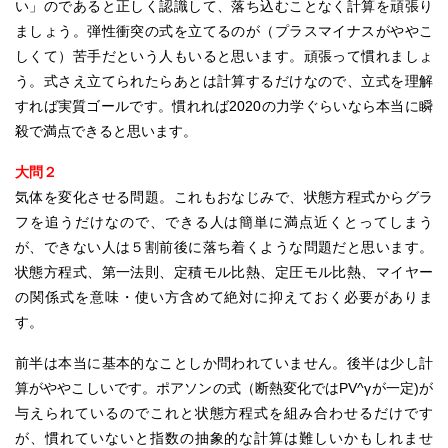
い」のであると正しく認識して、落ち込むことなく計算を頑張り
ましょう。弾性衝突の式を立てるのが（プラスマイナスがややこ
しくて）苦手だという人もいると思います。頑張って慣れましょ
う。式さえ立てられたらあとは計算するだけなので、立式を理解
すれば実質ゴールです。慣れれば2020の力学ぐらいなら本当に瞬
殺で満点できると思います。
大問２
気体を変化させる問題。これもおなじみで、状態方程式からグラ
フを追うだけなので、できる人は簡単に満点近くとってしまう
が、できない人は５割前後に落ち着くような問題だと思います。
状態方程式、第一法則、定積モル比熱、定圧モル比熱、マイヤー
の関係式を意味・使い方含めて絶対に抑えておく必要がありま
す。
前半は本当に基本的なことしか問われていません。後半は少し計
算がややこしいです。ポアソンの式（断熱変化ではPV^γが一定)が
与えられているのでこれと状態方程式を組み合わせるだけです
が、慣れていないと指数の抽象的な計算は難しいかもしれませ