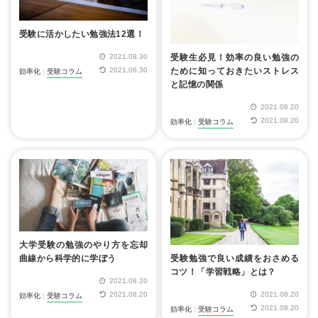
受験に活かしたい勉強法12選！
2021.08.30
受験生必見！効率の良い勉強の
2021.08.30
ために知っておきたいストレス
効率化
|
受験コラム
と記憶の関係
2021.08.20
2021.08.20
効率化
|
受験コラム
大学受験の勉強のやり方を忘却
受験勉強で良い成績をおさめる
曲線から科学的に学ぼう
コツ！「学習戦略」とは？
2021.08.20
2021.08.20
2021.08.20
効率化
|
受験コラム
2021.08.20
効率化
|
受験コラム