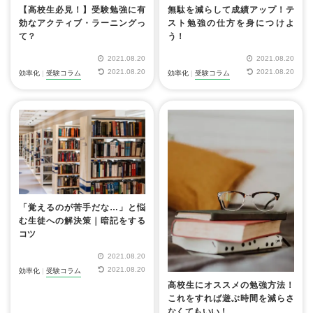
無駄を減らして成績アップ！テ
【高校生必見！】受験勉強に有
スト勉強の仕方を身につけよ
効なアクティブ・ラーニングっ
う！
て？
2021.08.20
2021.08.20
2021.08.20
2021.08.20
効率化
|
受験コラム
効率化
|
受験コラム
「覚えるのが苦手だな…」と悩
む生徒への解決策｜暗記をする
コツ
2021.08.20
2021.08.20
効率化
|
受験コラム
高校生にオススメの勉強方法！
これをすれば遊ぶ時間を減らさ
なくてもいい！