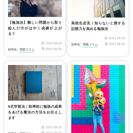
【勉強法】難しい問題から取り
高校生必見！知らないと損する
組んだ方がはやく成績が上が
記憶力を高める勉強法
る？
2021.08.20
2021.08.20
2021.08.20
効率化
|
受験コラム
2021.08.20
効率化
|
受験コラム
6式学習法｜効率的に勉強の成果
をあげる魔法の方法をお伝えし
ます
2021.08.20
2021.08.20