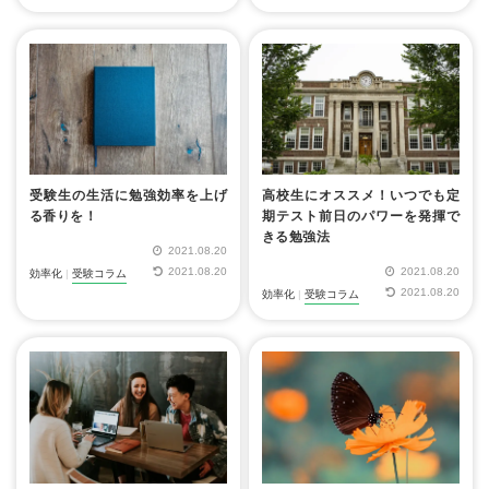
受験生の生活に勉強効率を上げ
高校生にオススメ！いつでも定
る香りを！
期テスト前日のパワーを発揮で
きる勉強法
2021.08.20
2021.08.20
2021.08.20
効率化
|
受験コラム
2021.08.20
効率化
|
受験コラム