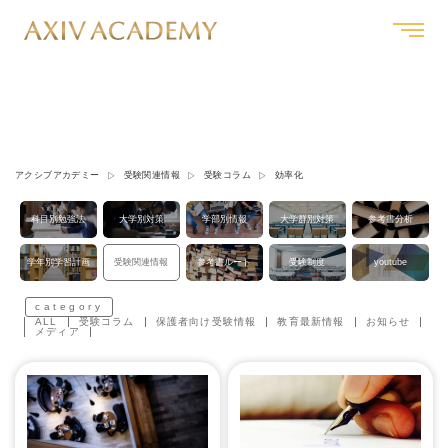
効率化
アクシブアカデミー
受験関連情報
受験コラム
効率化
科目別勉強法
大学別対策
学部別情報
大学群別対策
参考書分析
学年別学習計画
受験関連情報
参考書ルート
受験制度
youtube
category
ALL
受験コラム
保護者向け受験情報
教育最新情報
お知らせ
メディア