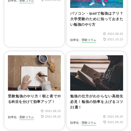
効率化
|
受験コラム
パソコン・ipadで勉強はアリ？
大学受験のために知っておきた
い勉強のやり方
2021.08.20
2021.10.15
効率化
|
受験コラム
受験勉強のやり方！朝と夜でや
勉強の仕方がわからない高校生
る科目を分けて効率アップ！
必見！勉強の効率を上げるコツ
21選！
2021.08.20
2021.08.20
2021.08.20
効率化
|
受験コラム
2021.08.20
効率化
|
受験コラム