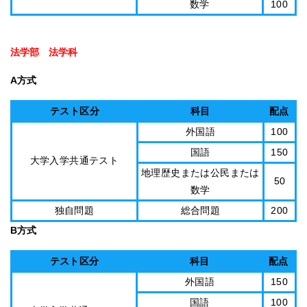
数学
100
法学部 法学科
A方式
テスト区分
科目
配点
外国語
100
国語
150
大学入学共通テスト
地理歴史または公民または
50
数学
独自問題
総合問題
200
B方式
テスト区分
科目
配点
外国語
150
国語
100