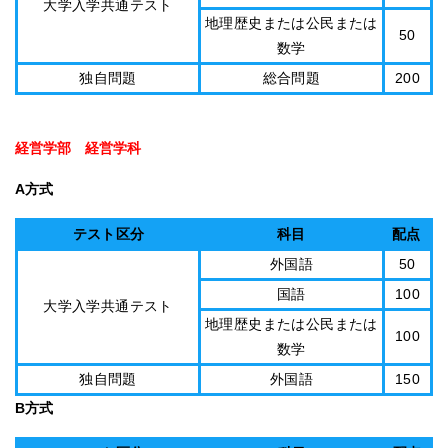
大学入学共通テスト
地理歴史または公民または
50
数学
独自問題
総合問題
200
経営学部 経営学科
A方式
テスト区分
科目
配点
外国語
50
国語
100
大学入学共通テスト
地理歴史または公民または
100
数学
独自問題
外国語
150
B方式