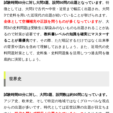
試験時間60分に対し大問3題、設問50問の出題となっています
。特
徴としては、大問1で古代〜中世・近世まで幅広く出題され、大問
3で史料を用いた近現代の出題が続いていることが挙げられます。
全体として空欄補充や正誤を問うものが多くなっています
が、大
問3の史料問題は受験生に馴染みのないものも出題されることがあ
るので対策が必要です。
教科書レベルの知識を確実にマスターす
ることが最優先
です。その際、ただ暗記するだけではなく出来事
の背景や流れを含めて理解しておきましょう。また、近現代の史
料問題対策として、史料集・史料問題集を活用しつつ過去問を徹
底的に演習しましょう。
世界史
試験時間60分に対し、大問3題、設問数は約50問になっています。
アジア史、欧米史、そして特定の地域ではなくグローバルな視点
からの出題が多いです。時代としては近世以降の出題が目立ちま