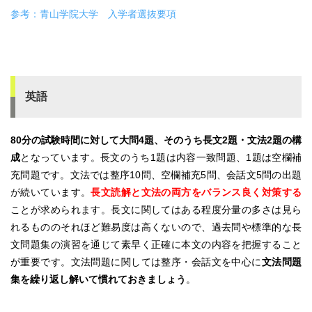
参考：青山学院大学 入学者選抜要項
英語
80分の試験時間に対して大問4題、そのうち長文2題・文法2題の構
成
となっています。長文のうち1題は内容一致問題、1題は空欄補
充問題です。文法では整序10問、空欄補充5問、会話文5問の出題
が続いています。
長文読解と文法の両方をバランス良く対策する
ことが求められます。長文に関してはある程度分量の多さは見ら
れるもののそれほど難易度は高くないので、過去問や標準的な長
文問題集の演習を通じて素早く正確に本文の内容を把握すること
が重要です。文法問題に関しては整序・会話文を中心に
文法問題
集を繰り返し解いて慣れておきましょう
。