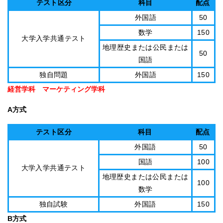
テスト区分
科目
配点
外国語
50
数学
150
大学入学共通テスト
地理歴史または公民または
50
国語
独自問題
外国語
150
経営学科 マーケティング学科
A方式
テスト区分
科目
配点
外国語
50
国語
100
大学入学共通テスト
地理歴史または公民または
100
数学
独自試験
外国語
150
B方式