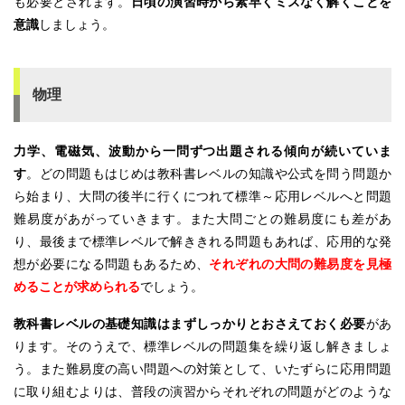
も必要とされます。
日頃の演習時から素早くミスなく解くことを
意識
しましょう。
物理
力学、電磁気、波動から一問ずつ出題される傾向が続いていま
す
。どの問題もはじめは教科書レベルの知識や公式を問う問題か
ら始まり、大問の後半に行くにつれて標準～応用レベルへと問題
難易度があがっていきます。また大問ごとの難易度にも差があ
り、最後まで標準レベルで解ききれる問題もあれば、応用的な発
想が必要になる問題もあるため、
それぞれの大問の難易度を見極
めることが求められる
でしょう。
教科書レベルの基礎知識はまずしっかりとおさえておく必要
があ
ります。そのうえで、標準レベルの問題集を繰り返し解きましょ
う。また難易度の高い問題への対策として、いたずらに応用問題
に取り組むよりは、普段の演習からそれぞれの問題がどのような