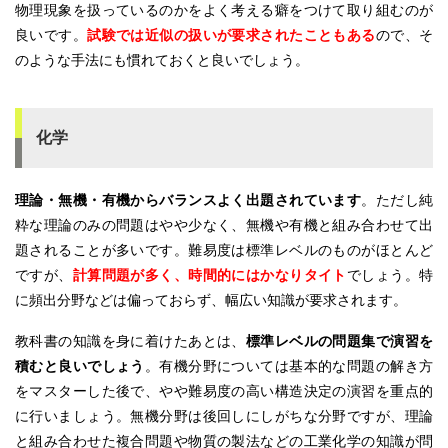
物理現象を扱っているのかをよく考える癖をつけて取り組むのが
良いです。
試験では近似の扱いが要求されたこともある
ので、そ
のような手法にも慣れておくと良いでしょう。
化学
理論・無機・有機からバランスよく出題されています
。ただし純
粋な理論のみの問題はやや少なく、無機や有機と組み合わせて出
題されることが多いです。難易度は標準レベルのものがほとんど
ですが、
計算問題が多く、時間的にはかなりタイト
でしょう。特
に頻出分野などは偏っておらず、幅広い知識が要求されます。
教科書の知識を身に着けたあとは、
標準レベルの問題集で演習を
積むと良いでしょう
。有機分野については基本的な問題の解き方
をマスターした後で、やや難易度の高い構造決定の演習を重点的
に行いましょう。無機分野は後回しにしがちな分野ですが、理論
と組み合わせた複合問題や物質の製法などの工業化学の知識が問