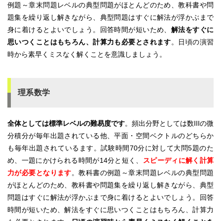
例題～章末問題レベルの典型問題がほとんどのため、教科書や問
題集を繰り返し解きながら、典型問題はすぐに解法が浮かぶまで
身に着けるとよいでしょう。回答時間が短いため、
解法をすぐに
思いつくことはもちろん、計算力も必要とされます
。日頃の演習
時から素早くミスなく解くことを意識しましょう。
理系数学
全体としては標準レベルの難易度です
。頻出分野としては数IIIの微
分積分が毎年出題されている他、平面・空間ベクトルのどちらか
も毎年出題されているます。試験時間70分に対して大問5題のた
め、一題にかけられる時間が14分と短く、
スピーディに解く計算
力が必要となります
。教科書の例題～章末問題レベルの典型問題
がほとんどのため、教科書や問題集を繰り返し解きながら、典型
問題はすぐに解法が浮かぶまで身に着けるとよいでしょう。回答
時間が短いため、解法をすぐに思いつくことはもちろん、計算力