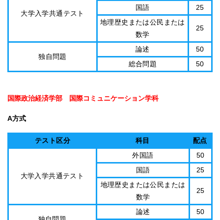
国語
25
大学入学共通テスト
地理歴史または公民または
25
数学
論述
50
独自問題
総合問題
50
国際政治経済学部 国際コミュニケーション学科
A方式
テスト区分
科目
配点
外国語
50
国語
25
大学入学共通テスト
地理歴史または公民または
25
数学
論述
50
独自問題