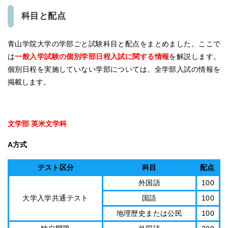
科目と配点
青山学院大学の学部ごと試験科目と配点をまとめました。ここで
は
一般入学試験の個別学部日程入試に関する情報
を解説します。
個別日程を実施していない学部については、全学部入試の情報を
掲載します。
文学部 英米文学科
A方式
テスト区分
科目
配点
外国語
100
大学入学共通テスト
国語
100
地理歴史または公民
100