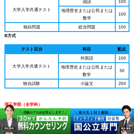
国語
100
大学入学共通テスト
地理歴史または公民または
100
数学
独自問題
総合問題
100
B方式
テスト区分
科目
配点
外国語
100
大学入学共通テスト
地理歴史または公民または
50
数学
独自試験
小論文
200
理工学部（全学科）
A方式
テスト区分
科目
配点