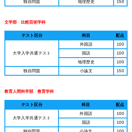
独自問題
地理歴史
150
文学部 比較芸術学科
テスト区分
科目
配点
外国語
100
大学入学共通テスト
国語
100
地理歴史
100
独自問題
小論文
150
教育人間科学部 教育学科
テスト区分
科目
配点
外国語
100
大学入学共通テスト
国語
100
独自問題
小論文
100