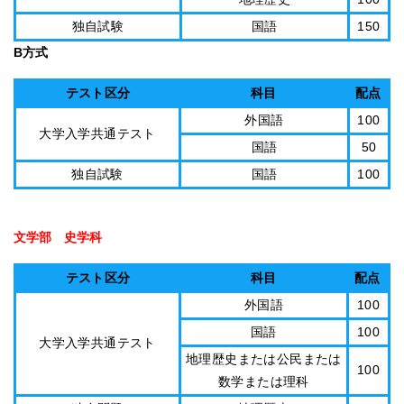
独自試験
国語
150
B方式
テスト区分
科目
配点
外国語
100
大学入学共通テスト
国語
50
独自試験
国語
100
文学部 史学科
テスト区分
科目
配点
外国語
100
国語
100
大学入学共通テスト
地理歴史または公民または
100
数学または理科