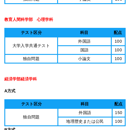
教育人間科学部 心理学科
テスト区分
科目
配点
外国語
100
大学入学共通テスト
国語
100
独自問題
小論文
100
経済学部経済学科
A方式
テスト区分
科目
配点
外国語
150
独自問題
地理歴史または公民
100
B方式