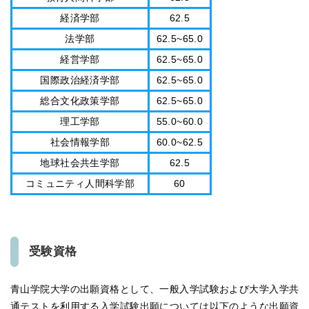
経済学部
62.5
法学部
62.5~65.0
経営学部
62.5~65.0
国際政治経済学部
62.5~65.0
総合文化政策学部
62.5~65.0
理工学部
55.0~60.0
社会情報学部
60.0~62.5
地球社会共生学部
62.5
コミュニティ人間科学部
60
受験資格
青山学院大学の出願資格として、一般入学試験および大学入学共
通テストを利用する入学試験出願については以下のような出願資