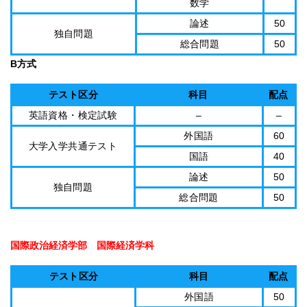
数学
論述
50
独自問題
総合問題
50
B方式
テスト区分
科目
配点
英語資格・検定試験
–
–
外国語
60
大学入学共通テスト
国語
40
論述
50
独自問題
総合問題
50
国際政治経済学部 国際経済学科
テスト区分
科目
配点
外国語
50