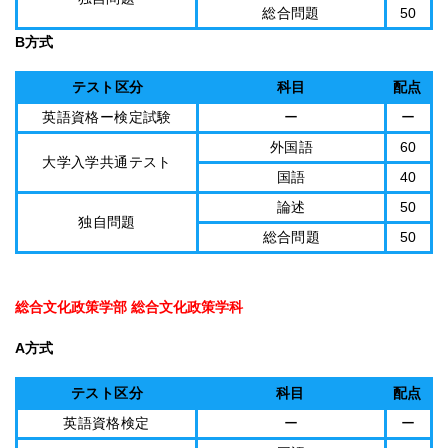
総合問題
50
B方式
テスト区分
科目
配点
英語資格ー検定試験
ー
ー
外国語
60
大学入学共通テスト
国語
40
論述
50
独自問題
総合問題
50
総合文化政策学部 総合文化政策学科
A方式
テスト区分
科目
配点
英語資格検定
ー
ー