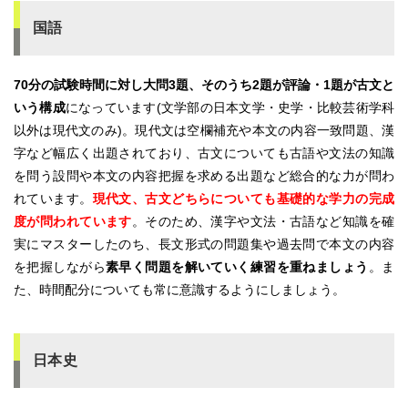
国語
70分の試験時間に対し大問3題、そのうち2題が評論・1題が古文と
いう構成
になっています(文学部の日本文学・史学・比較芸術学科
以外は現代文のみ)。現代文は空欄補充や本文の内容一致問題、漢
字など幅広く出題されており、古文についても古語や文法の知識
を問う設問や本文の内容把握を求める出題など総合的な力が問わ
れています。
現代文、古文どちらについても基礎的な学力の完成
度が問われています
。そのため、漢字や文法・古語など知識を確
実にマスターしたのち、長文形式の問題集や過去問で本文の内容
を把握しながら
素早く問題を解いていく練習を重ねましょう
。ま
た、時間配分についても常に意識するようにしましょう。
日本史