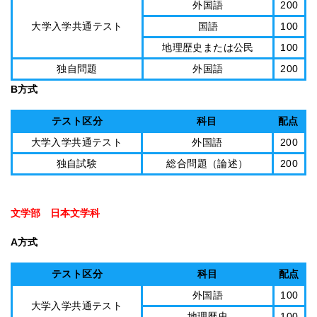
外国語
200
大学入学共通テスト
国語
100
地理歴史または公民
100
独自問題
外国語
200
B方式
テスト区分
科目
配点
大学入学共通テスト
外国語
200
独自試験
総合問題（論述）
200
文学部 日本文学科
A方式
テスト区分
科目
配点
外国語
100
大学入学共通テスト
地理歴史
100