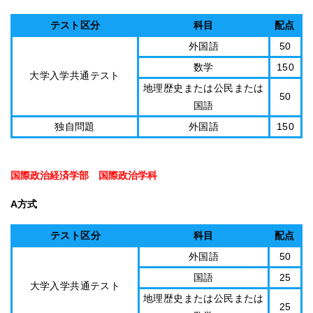
テスト区分
科目
配点
外国語
50
数学
150
大学入学共通テスト
地理歴史または公民または
50
国語
独自問題
外国語
150
国際政治経済学部 国際政治学科
A方式
テスト区分
科目
配点
外国語
50
国語
25
大学入学共通テスト
地理歴史または公民または
25