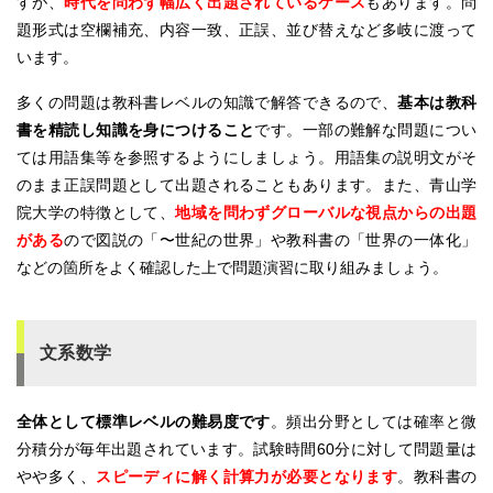
すが、
時代を問わず幅広く出題されているケース
もあります。問
題形式は空欄補充、内容一致、正誤、並び替えなど多岐に渡って
います。
多くの問題は教科書レベルの知識で解答できるので、
基本は教科
書を精読し知識を身につけること
です。一部の難解な問題につい
ては用語集等を参照するようにしましょう。用語集の説明文がそ
のまま正誤問題として出題されることもあります。また、青山学
院大学の特徴として、
地域を問わずグローバルな視点からの出題
がある
ので図説の「〜世紀の世界」や教科書の「世界の一体化」
などの箇所をよく確認した上で問題演習に取り組みましょう。
文系数学
全体として標準レベルの難易度です
。頻出分野としては確率と微
分積分が毎年出題されています。試験時間60分に対して問題量は
やや多く、
スピーディに解く計算力が必要となります
。教科書の