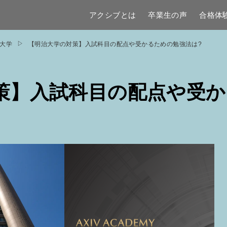
アクシブとは
卒業生の声
合格体
大学
【明治大学の対策】入試科目の配点や受かるための勉強法は?
策】入試科目の配点や受か