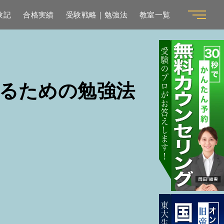
験記
合格実績
受験戦略｜勉強法
教室一覧
るための勉強法