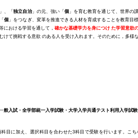
」、「
独立自治
」の元、強い「
個
」を育む教育を通じて、世界の
「
個
」をつなぎ、変革を推進できる人材を育成することを教育目
等における学習を通して，
確かな基礎学力を身につけ た学習意欲
むけて挑戦する意欲 のある人を受け入れます。そのために，多様
一
般入試・全学部統一入学試験・大学入学共通テスト利用入学試験
須科目に加え、選択科目を合わせた3科目で受験を行います。こち