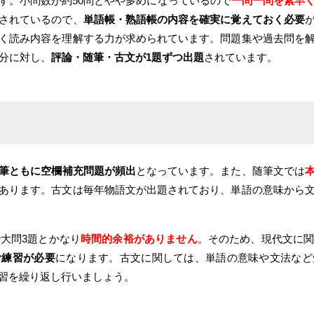
す。小問数が約50問とやや多めになっているので
一問一問を素早
されているので、
単語帳・熟語帳の内容を確実に覚えておく必要
く読み内容を理解する力が求められています。問題集や過去問を
0分に対し、
評論・随筆・古文が1題ずつ出題
されています。
筆ともに空欄補充問題が頻出
となっています。また、随筆文では
あります。古文は毎年物語文が出題されており、単語の意味から
で大問3題とかなり
時間的余裕がありません
。そのため、現代文に
む練習が必要
になります。古文に関しては、単語の意味や文法など
習を繰り返し行いましょう。