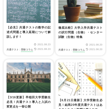
【必見】共通テストの数学の記
徹底比較】大学入学共通テスト
述式問題と導入延期について解
の試行問題（生物）・センター
説します！
試験（生物）特集
2021.08.23
2021.08.20
2021.08.23
2021.08.20
共通テスト
|
受験コラム
共通テスト
|
受験コラム
【3/16更新】早稲田大学受験生
【6月21日最新】大学受験生必
必見！共通テスト導入と入試の
見！結局20年度共通テストはあ
変更点を一挙公開