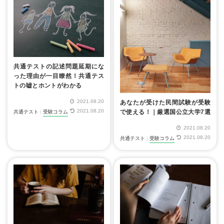
共通テストの記述問題延期にな
った理由が一目瞭然！共通テス
トの嘘とホントがわかる
2021.08.20
あなたが受けた民間試験が受験
2021.08.20
で使える！｜厳選国公立大学7選
共通テスト
|
受験コラム
2021.08.20
2021.08.20
共通テスト
|
受験コラム